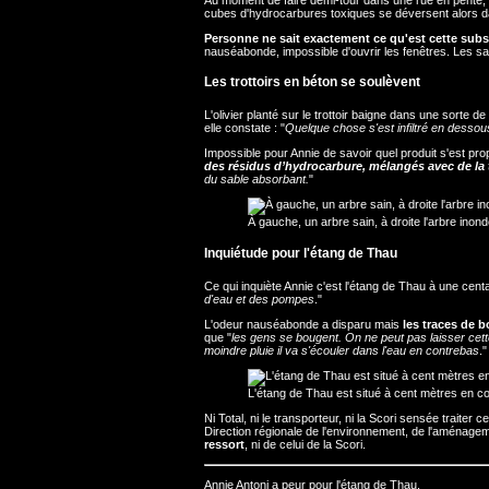
cubes d'hydrocarbures toxiques se déversent alors da
Personne ne sait exactement ce qu'est cette sub
nauséabonde, impossible d'ouvrir les fenêtres. Les sa
Les trottoirs en béton se soulèvent
L'olivier planté sur le trottoir baigne dans une sorte d
elle constate : "
Quelque chose s'est infiltré en dessous
Impossible pour Annie de savoir quel produit s'est pro
des résidus d’hydrocarbure, mélangés avec de la t
du sable absorbant.
"
À gauche, un arbre sain, à droite l'arbre ino
Inquiétude pour l'étang de Thau
Ce qui inquiète Annie c'est l'étang de Thau à une cent
d'eau et des pompes
."
L'odeur nauséabonde a disparu mais
les traces de 
que "
les gens se bougent. On ne peut pas laisser cette 
moindre pluie il va s'écouler dans l'eau en contrebas
."
L'étang de Thau est situé à cent mètres en c
Ni Total, ni le transporteur, ni la Scori sensée traiter
Direction régionale de l'environnement, de l'aménag
ressort
, ni de celui de la Scori.
Annie Antoni a peur pour l'étang de Thau.