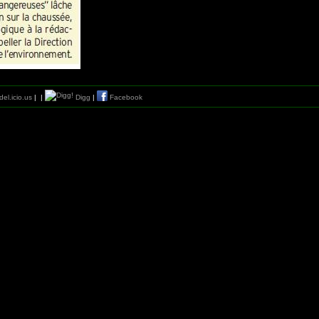
el.icio.us
|
|
Digg
|
Facebook