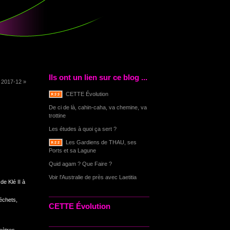
Ils ont un lien sur ce blog ...
|
2017-12 »
CETTE Évolution
De ci de là, cahin-caha, va chemine, va
trottine
Les études à quoi ça sert ?
Les Gardiens de THAU, ses
Ports et sa Lagune
Quid agam ? Que Faire ?
Voir l'Australie de près avec Laetitia
e Klé II à
déchets,
CETTE Évolution
mètres