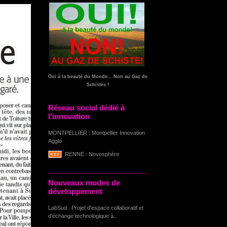
Oui à la beauté du Monde... Non au Gaz de
Schistes !
Réseau social dédié à
l’innovation
MONTPELLIER : Montpellier Innovation
Agglo
RENNE : Novosphère
Nouveaux modes de
développement
LabSud : Projet d'espace collaboratif et
d’échange technologique à...