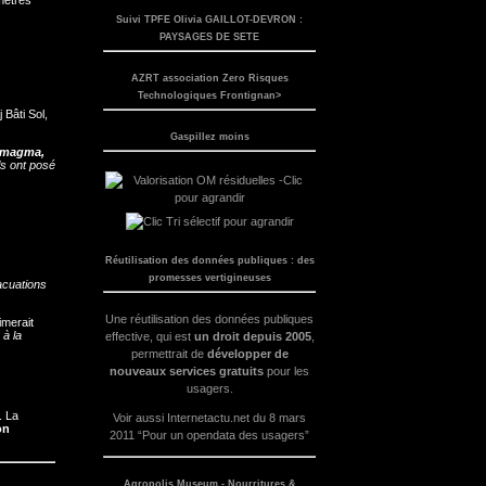
Suivi TPFE Olivia GAILLOT-DEVRON :
PAYSAGES DE SETE
AZRT association Zero Risques
Technologiques Frontignan>
j Bâti Sol,
Gaspillez moins
 magma,
ls ont posé
Réutilisation des données publiques : des
promesses vertigineuses
acuations
Une réutilisation des données publiques
imerait
 à la
effective, qui est
un droit depuis 2005
,
permettrait de
développer de
nouveaux services gratuits
pour les
usagers.
. La
Voir aussi
Internetactu.net du 8 mars
on
2011 “Pour un opendata des usagers”
Agropolis Museum - Nourritures &