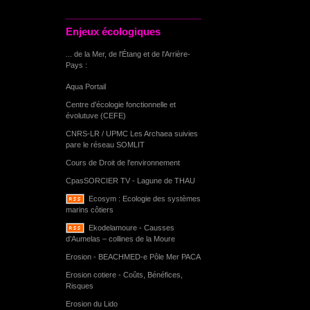
Enjeux écologiques
... de la Mer, de l'Étang et de l'Arrière-
Pays :
Aqua Portail
Centre d'écologie fonctionnelle et
évolutuve (CEFE)
CNRS-LR / UPMC Les Archaea suivies
pare le réseau SOMLIT
Cours de Droit de l'environnement
CpasSORCIER TV - Lagune de THAU
Ecosym : Ecologie des systèmes
marins côtiers
Ekodelamoure - Causses
d’Aumelas – collines de la Moure
Erosion - BEACHMED-e Pôle Mer PACA
Erosion cotiere - Coûts, Bénéfices,
Risques
Erosion du Lido