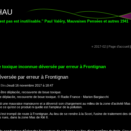
THAU
'est pas est inutilisable." Paul Valéry, Mauvaises Pensées et autres 1941
« 2017-02
|
Page d'accueil
 toxique inconnue déversée par erreur à Frontignan
versée par erreur à Frontignan
 Bleu
Jeudi 16 novembre 2017 à 18:47
re déplacée, recouverte de boue toxique. © Radio France - Marion Bargiacchi
it une mauvaise manœuvre et a déversé son chargement au milieu de la zone d'activité Mas d
ce qu'est ce produit ni quelle est l'ampleur de la pollution.
st trompé de route à Frontignan. Au lieu de se rendre à la Scori, l'usine de traitement des 
s rues, dans la zone Mas de Klé II.
le conducteur déclenche l'ouverture de sa benne au lieu d'un système de frein
. Cinq 