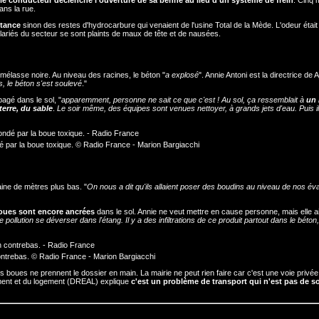
ns la rue.
stance
sinon des restes d'hydrocarbure qui venaient de l'usine Total de la Mède. L'odeur était
lariés du secteur se sont plaints de maux de tête et de nausées.
e mélasse noire. Au niveau des racines, le béton "
a explosé
". Annie Antoni est la directrice de A
, le béton s'est soulevé
."
pagé dans le sol, "
apparemment, personne ne sait ce que c'est ! Au sol, ça ressemblait à
un
erre, du sable
.
Le soir même, des équipes sont venues nettoyer, à grands jets d'eau. Puis i
ndé par la boue toxique. © Radio France - Marion Bargiacchi
aine de mètres plus bas. "
On nous a dit qu'ils allaient poser des boudins au niveau de nos év
boues sont encore ancrées
dans le sol. Annie ne veut mettre en cause personne, mais elle a
pollution se déverser dans l'étang. Il y a des infiltrations de ce produit partout dans le béton,
ontrebas. © Radio France - Marion Bargiacchi
 ces boues ne prennent le dossier en main. La mairie ne peut rien faire car c'est une voie privée
ement et du logement (DREAL) explique
c'est un problème de transport qui n'est pas de s