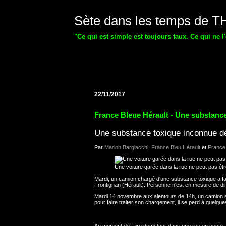
Sète dans les temps de 
"Ce qui est simple est toujours faux. Ce qui ne l
22/11/2017
France Bleue Hérault - Une substance
Une substance toxique inconnue dé
Par
Marion Bargiacchi
,
France Bleu Hérault
et
France
Une voiture garée dans la rue ne peut pas êt
Mardi, un camion chargé d'une substance toxique a fa
Frontignan (Hérault). Personne n'est en mesure de dire 
Mardi 14 novembre aux alentours de 14h, un camion s'e
pour faire traiter son chargement, il se perd à quelque
Au moment de faire demi-tour dans une rue en pente,