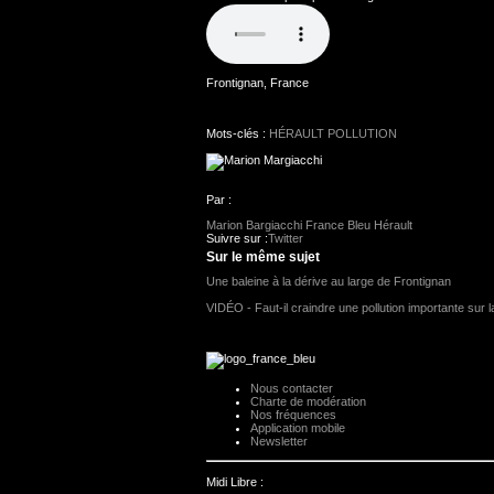
Frontignan, France
Mots-clés :
HÉRAULT
POLLUTION
Par :
Marion Bargiacchi
France Bleu Hérault
Suivre sur :
Twitter
Sur le même sujet
Une baleine à la dérive au large de Frontignan
VIDÉO - Faut-il craindre une pollution importante sur l
Nous contacter
Charte de modération
Nos fréquences
Application mobile
Newsletter
Midi Libre :