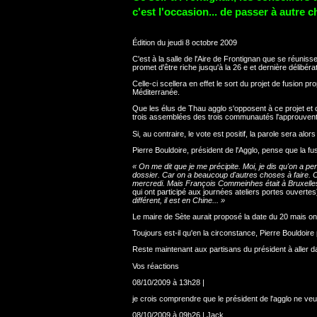
c'est l'occasion... de passer à autre 
Édition du jeudi 8 octobre 2009
C'est à la salle de l'Aire de Frontignan que se réunis
promet d'être riche jusqu'à la 26 e et dernière délibérat
Celle-ci scellera en effet le sort du projet de fusi
Méditerranée.
Que les élus de Thau agglo s'opposent à ce projet et c
trois assemblées des trois communautés l'approuvent p
Si, au contraire, le vote est positif, la parole sera 
Pierre Bouldoire, président de l'Agglo, pense que la f
« On me dit que je me précipite. Moi, je dis qu'on a 
dossier. Car on a beaucoup d'autres choses à faire. Con
mercredi. Mais François Commeinhes était à Bruxelles,
qui ont participé aux journées ateliers portes ouvertes
différent, il est en Chine... »
Le maire de Sète aurait proposé la date du 20 mais o
Toujours est-il qu'en la circonstance, Pierre Bouldoir
Reste maintenant aux partisans du président à aller 
Vos réactions
08/10/2009 à 13h28 |
je crois comprendre que le président de l'agglo ne ve
08/10/2009 à 09h26 | Jack