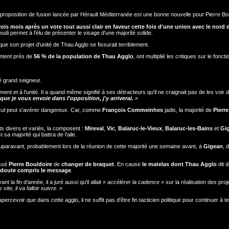
la proposition de fusion lancée par Hérault Méditerranée est une bonne nouvelle pour Pierre Bo
rois mois après un vote tout aussi clair en faveur cette fois d'une union avec le nord
jeudi permet à l'élu de présenter le visage d'une majorité solide.
que son projet d'unité de Thau Agglo se fissurait terriblement.
entent près de
56 % de la population de Thau Agglo
, ont multiplié les critiques sur le fonc
é grand seigneur.
ment et à l'unité. Il a quand même signifié à ses détracteurs qu'il ne craignait pas de les voir
t que je vous envoie dans l'opposition, j'y arriverai.
»
calcul peut s'avérer dangereux. Car, comme
François Commeinhes
jadis, la majorité de
Pierre
êts divers et variés, la composent :
Mireval
,
Vic
,
Balaruc-le-Vieux
,
Balaruc-les-Bains
et
Gi
sa majorité qui battra de l'aile.
ti auparavant, probablement lors de la réunion de cette majorité une semaine avant, à
Gigean
, 
essé
Pierre Bouldoire
de
changer de braquet
. En cause
le matelas dont Thau Agglo
dit d
s doute compris le message
.
nt la fin d'année, il a juré aussi qu'il allait
« accélérer la cadence »
sur la réalisation des proj
vite, il va falloir suivre. »
'apercevoir que dans cette agglo, il ne suffit pas d'être fin tacticien politique pour continuer à te