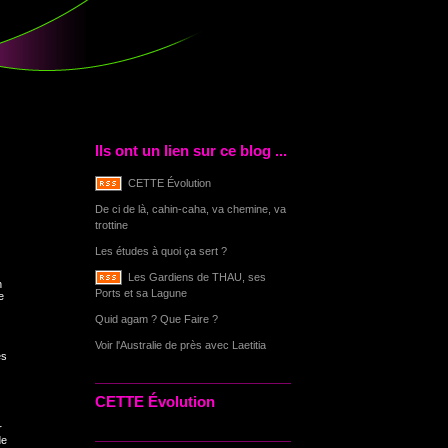
Ils ont un lien sur ce blog ...
CETTE Évolution
De ci de là, cahin-caha, va chemine, va
trottine
Les études à quoi ça sert ?
Les Gardiens de THAU, ses
n
Ports et sa Lagune
e
Quid agam ? Que Faire ?
Voir l'Australie de près avec Laetitia
es
CETTE Évolution
r
de