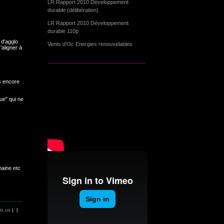
LR Rapport 2010 Développement
durable (délibération)
LR Rapport 2010 Développement
durable 110p
 d'agglo
Vents d'Oc Energies renouvelables
'aligner à
as encore
ue" qui ne
maine etc
io.us
|
|