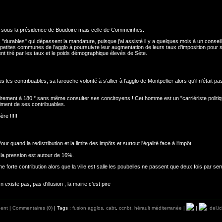
ace sous la présidence de Boudoire mais celle de Commeinhes.
"durables" qui dépassent la mandature, puisque j'ai assisté il y a quelques mois à un conseil
 petites communes de l'agglo à poursuivre leur augmentation de leurs taux d'imposition pour s
nt tiré par les taux et le poids démographique élevés de Sète.
s les contribuables, sa farouche volonté à s'allier à l'agglo de Montpellier alors qu'il n'était p
: virement à 180 ° sans même consulter ses concitoyens ! Cet homme est un "carriériste politiq
riment de ses contribuables.
re !!!!!
our quand la redistribution et la limite des impôts et surtout l'égalité face à l‘impôt.
la pression est autour de 16%.
ne forte contribution alors que la ville est salle les poubelles ne passent que deux fois par se
 existe pas, pas d'illusion , la mairie c’est pire
nent
|
Commentaires (0)
| Tags :
fusion agglos
,
cabt
,
ccnbt
,
hérault méditerranée
|
|
del.ic