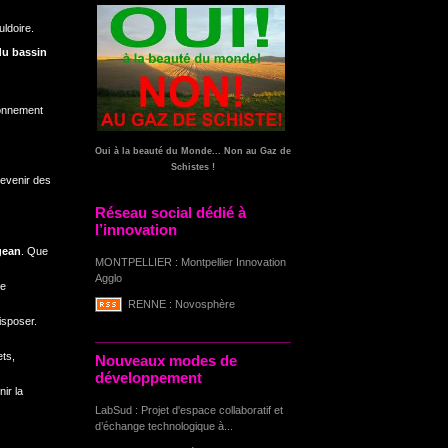
uldoire.
 du bassin
tionnement
Oui à la beauté du Monde... Non au Gaz de
Schistes !
 devenir des
Réseau social dédié à
l’innovation
gean
. Que
MONTPELLIER : Montpellier Innovation
Agglo
de
RENNE : Novosphère
isposer.
ets,
Nouveaux modes de
développement
nir la
LabSud : Projet d'espace collaboratif et
d’échange technologique à...