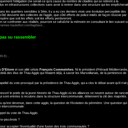
atiquement l’obligation (ne serait-ce qu’à cause du nombre de citadins qui se retirent à la
plus en infrastructures collectives sans avoir à rentrer dans une structure qui les empêcherait
ns les quartiers sensibles à Sète, il y a eu ces derniers mois une évolution perceptible des
té desserte des collectes de l’agglo, que côté efforts de police initiés de façon réussie par
e que soit les effets soit les efforts perdureront.
 se confronter aux réalités, pourront se rafraîchir la mémoire en consultant le lien suivant s
rannee.hautetfort.com/tag/taxe...
 pas su rassembler
9-Et...
s D'Ettore
et son allié sétois
François Commeinhes
. Ni le président d'Hérault Méditerranée,
elà des élus de Thau Agglo qui l'étaient déjà, à savoir les Marseillanais, de la pertinence de
 rapidité du vote provoqué par la présidence de Thau Agglo, qui a clos le débat avant qu'il n'ait
mesuré le poids de la jeune histoire de Thau Agglo où les alliances se nouent autour de ranc
i sont entrées à reculons dans la structure intercommunale, détiennent la clé des majorités.
ou qu'est devenue, dans cette agglo, la question de l'évolution du périmètre. Une question qui 
re intercommunale.
 appel du vote de Thau Agglo.
tho-piscénois ?
té pour accepter l'éventualité d'une fusion des trois communautés ?