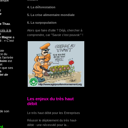
manqué
4. La déforestation
t
e
5. La crise alimentaire mondiale
6. La surpopulation
de Thau
.
rcés à la
Alors que faire d'utile ? Déjà, chercher à
s
comprendre, car "Savoir c'est pouvoir." !
e Magne
a
é :
« C'est
ote
ice du
s l'arrivée
doire
est
et
ein que ses
s
jet de
Les enjeux du très haut
débit
 de son
Le très haut débit pour les Entreprises
Réussir le déploiement du très haut-
débit - une nécessité pour la...
nt,