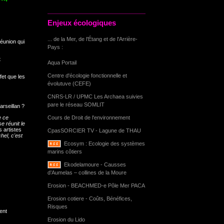
Enjeux écologiques
... de la Mer, de l'Étang et de l'Arrière-
réunion qui
Pays :
t
Aqua Portail
Centre d'écologie fonctionnelle et
fet que les
évolutuve (CEFE)
CNRS-LR / UPMC Les Archaea suivies
pare le réseau SOMLIT
arseillan ?
Cours de Droit de l'environnement
e ce
e réunit le
s artistes
CpasSORCIER TV - Lagune de THAU
hel, c'est
Ecosym : Ecologie des systèmes
marins côtiers
Ekodelamoure - Causses
d’Aumelas – collines de la Moure
Erosion - BEACHMED-e Pôle Mer PACA
Erosion cotiere - Coûts, Bénéfices,
Risques
ent
Erosion du Lido