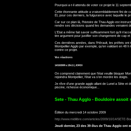
Pourquoi a-t-il attendu de voter ce projet le 11 septe
Cette étonnante attitude a vraisemblablement fini de 
Et, pour ces derniers, la fulgurance avec laquelle le pr
Car sur ce plan-là, l'histoire de Thau Agglo est instru
rendre ses décisions quand les demandes venaient de
L'Etat a même fait savoir suffisamment fort qu'il n'a
tire argument pour justifier son changement de cap et so
Ces dernières années, dans l'Hérault, les préfets ont 
Montpellier Agglo par exemple, qu'en validant en 48 h le 
contre ce projet.
Vos réactions
14/10/2009 à 13h11 | JORDI
On comprend clairement que l'état veuille bloquer Mont
rejoindra Montpellier, l'état va s'en mordre les doigts.
Je rêve d'une grande agglo allant de Lunel a Sète et d
piscine, richesse économique...
Sete - Thau Agglo - Bouldoire assoit sa
Édition du mercredi 14 octobre 2009
http://www.midilibre.com/articles/2009/10/14/SETE-Boul
Jeudi dernier, 23 des 39 élus de Thau Agglo ont e