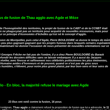
fus de fusion de Thau agglo avec Agde et Mèze
 de l’homogénéité des territoires, le projet de fusion de la CABT et de la CCNBT était
n ne phagocytait pas un territoire pour acquérir de nouvelles ressources, mais pour
 sur ce principe d’économies d’échelles qu’est né le concept d’agglo.
fusion de Montpellier, puis celui d’Agde, Pierre BOULDOIRE se donne le temps de mûri
n peu plus gagnant-gagnant que les projets fumeux dans lesquels certains espéraien
t maintenant lui donner l’occasion de nous présenter de nouvelles orientations sur ce
ui Georges Frêche ne fait pas de l’ombre, il y a chez Pierre BOULDOIRE du Barack
ndir les dossiers difficiles sans se laisser embarquer. Il y a aussi du Jacques
évéler, avec finesse et raffinement nos célébrités politiciennes les plus éminentes,
Humaine avides d'honneurs et de pouvoir, quand ce n'est pas de gros sous
s humbles, s’élèvent, pour notre plus grand plaisir, par leur bon-sens et leur sens de
lo - En bloc, la majorité refuse le mariage avec Agde
23 élus ont voté contre la fusion, 16 pour.
 Frontignan,
Thau agglo
a clairement refusé la proposition de fusion que lui a adressée,
le 11