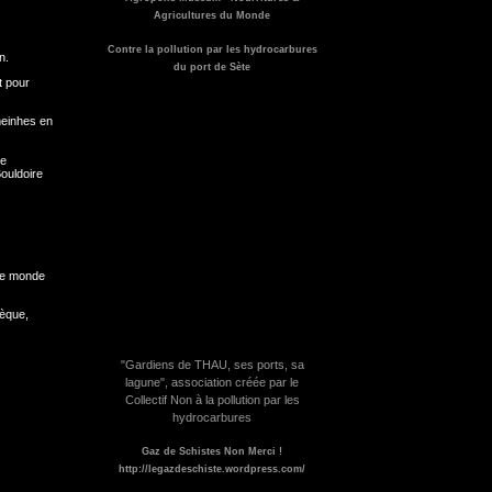
Agricultures du Monde
Contre la pollution par les hydrocarbures
n.
du port de Sète
t pour
meinhes en
de
Bouldoire
 le monde
hèque,
"Gardiens de THAU, ses ports, sa
lagune", association créée par le
Collectif Non à la pollution par les
hydrocarbures
Gaz de Schistes Non Merci !
http://legazdeschiste.wordpress.com/