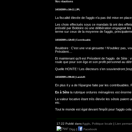
Vos réactions
14/10/2009 à 16h11 | JPL
La fiscalité élevée de l'agglo n'a pas été mise en pl
Les choix effectués sous ce mandats là ont des effets 
présidé par Boldoire où une délibération engageait les
terme sur ceux de la moyenne de l'agglo, principaleme
14/10/2009 à 12h43 | Contribuable
Bouldoire : C'est une vrai girouette ! N'oubliez pas, vou
Président....
Et maintenant qu'il est Président de l'agglo. de Sète 
roule que pour son égo et son profit personnel au dét
Quelle HONTE ! Les électeurs s'en souviendront j'espè
14/10/2009 à 09h44 | Landolfi
En plus il y a de l’épargne faite par les contribuables. P
Ex à Sète
la rubrique ordures ménagères est énorme 
La valeur locative étant très élevée les sétois paient u
etc.
Tout le monde est égal devant l'impôt pour l’agglo cela n
17:22 Publié dans
Agglo
,
Politique locale
|
Lien perma
Digg
|
Facebook