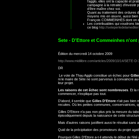
l’agglo, elles ont la capacité et pr
campagne à la retraite) d’investir 
d’être maître chez soi.
Quant au traitement des ordures da
moyens mis en œuvre, aussi bien cô
François COMMEINHES dont on espèr
Les contribuables qui voudrons bien
ce blog
http://seteperledelamediter
Sete - D'Ettore et Commeinhes n'ont
Édition du mercredi 14 octobre 2009
http://www.midilibre.com/articles/2009/10/14/SETE-D-3
DR
Le vote de Thau Agglo constitue un échec pour
Gille
ni le maire de Sète ne sont parvenus à convaincre au-d
leur projet.
Les raisons de cet échec sont nombreuses
. Et la
commencer, n'explique pas tout.
D'abord, il semble que
Gilles D'Ettore
n'ait pas bien 
recuites. Où les petites communes, conservatrices, qu
Gilles D'Ettore n'a pas non plus pris la mesure du tab
épisodiquement depuis la naissance de cette structu
Mais d'autres raisons justifient aussi le résultat sans
Quid de la précipitation des promoteurs du projet aga
Pourquoi Gilles D'Ettore a-t-il attendu le début de l'é