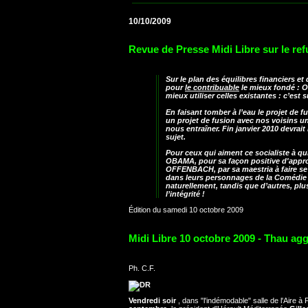
10/10/2009
Revue de Presse Midi Libre sur le re
Sur le plan des équilibres financiers et
pour
le contribuable
le mieux fondé : O
mieux utiliser celles existantes : c’est
En faisant tomber à l’eau le projet de 
un projet de fusion avec nos voisins u
nous entraîner. Fin janvier 2010 devrai
sujet.
Pour ceux qui aiment ce socialiste à q
OBAMA, pour sa façon positive d'approfo
OFFENBACH, par sa maestria à faire se r
dans leurs personnages de la Comédie 
naturellement, tandis que d’autres, plu
l’intégrité !
Édition du samedi 10 octobre 2009
Midi Libre 10 octobre 2009 - Thau agg
Ph. C.F.
Vendredi soir
, dans "l'indémodable" salle de l'Aire à