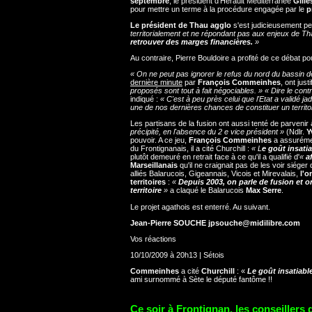
septembre
, le président d'Hérault Méditerranée
Gille
pour mettre un terme à la procédure engagée par le
p
Le président de Thau agglo
s'est judicieusement pe
territorialement et ne répondant pas aux enjeux de Th
retrouver des marges financières.
»
Au contraire, Pierre Bouldoire a profité de ce débat 
« On ne peut pas ignorer le refus du nord du bassin 
dernière minute
par
François Commeinhes
, ont just
proposés sont tout à fait négociables. » « Dire le cont
indiqué :
« C'est à peu près celui que l'Etat a validé j
une de nos dernières chances de constituer un territo
Les partisans de la fusion ont aussi tenté de parvenir 
précipité, en l'absence du 2 e vice président »
(Ndlr.
Y
pouvoir. A ce jeu,
François Commeinhes
a assurémen
du Frontignanais, il a cité Churchill :
« L
e goût insatia
plutôt demeuré en retrait face à ce qu'il a qualifié d'
«
a
Marseillanais
qu'il ne craignait pas de les voir siéger 
alliés Balarucois, Gigeannais, Vicois et Mirevalais,
l'o
territoires
:
«
Depuis 2003, on parle de fusion et 
territoire
»
a claqué le Balarucois
Max Serre
.
Le projet agathois est enterré. Au suivant.
Jean-Pierre SOUCHE jpsouche@midilibre.com
Vos réactions
10/10/2009 à 20h13 | Sétois
Commeinhes
a cité
Churchill
: «
Le goût insatiable
ami surnommé à Sète le député fantôme !!
Ce soir à Frontignan, les conseillers