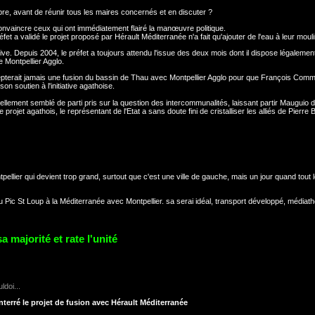
mbre, avant de réunir tous les maires concernés et en discuter ?
convaincre ceux qui ont immédiatement flairé la manœuvre politique.
éfet a validé le projet proposé par Hérault Méditerranée n'a fait qu'ajouter de l'eau à leur mouli
ctive. Depuis 2004, le préfet a toujours attendu l'issue des deux mois dont il dispose légalemen
 Montpellier Agglo.
ccepterait jamais une fusion du bassin de Thau avec Montpellier Agglo pour que François Com
n soutien à l'initiative agathoise.
tellement semblé de parti pris sur la question des intercommunalités, laissant partir Mauguio 
projet agathois, le représentant de l'Etat a sans doute fini de cristalliser les alliés de Pierre 
pellier qui devient trop grand, surtout que c'est une ville de gauche, mais un jour quand tout
u Pic St Loup à la Méditerranée avec Montpellier. sa serai idéal, transport développé, médiat
 majorité et rate l'unité
doi...
nterré le projet de fusion avec Hérault Méditerranée