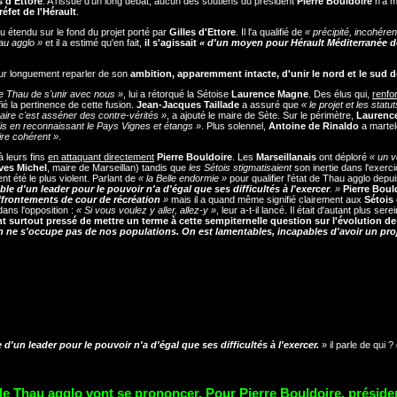
s d'Ettore
. A l'issue d'un long débat, aucun des soutiens du président
Pierre Bouldoire
n'a 
réfet de l'Hérault
.
u étendu sur le fond du projet porté par
Gilles d'Ettore
. Il l'a qualifié de
« précipité, incohéren
au agglo »
et il a estimé qu'en fait,
il s'agissait
« d'un moyen pour Hérault Méditerranée d
pour longuement reparler de son
ambition, apparemment intacte, d'unir le nord et le sud 
de Thau de s'unir avec nous »
, lui a rétorqué la Sétoise
Laurence Magne
. Des élus qui,
renfo
ifié la pertinence de cette fusion.
Jean-Jacques Taillade
a assuré que
« le projet et les statut
raire c'est asséner des contre-vérités »
, a ajouté le maire de Sète. Sur le périmètre,
Laurenc
adis en reconnaissant le Pays Vignes et étangs »
. Plus solennel,
Antoine de Rinaldo
a martel
ire cohérent »
.
à leurs fins
en attaquant directement
Pierre Bouldoire
. Les
Marseillanais
ont déploré
« un v
ves Michel
, maire de Marseillan) tandis que
les Sétois stigmatisaient
son inertie dans l'exerc
t été le plus violent. Parlant de
« la Belle endormie »
pour qualifier l'état de Thau agglo depui
ble d'un leader pour le pouvoir n'a d'égal que ses difficultés à l'exercer
. »
Pierre Boul
ffrontements de cour de récréation
»
mais il a quand même signifié clairement aux
Sétois
dans l'opposition :
« Si vous voulez y aller, allez-y »
, leur a-t-il lancé. Il était d'autant plus ser
nt surtout pressé de mettre un terme à cette sempiternelle question sur l'évolution de
on ne s'occupe pas de nos populations. On est lamentables, incapables d'avoir un pro
 d'un leader pour le pouvoir n'a d'égal que ses difficultés à l'exercer.
» il parle de qui ?
 de Thau agglo vont se prononcer. Pour Pierre Bouldoire, préside