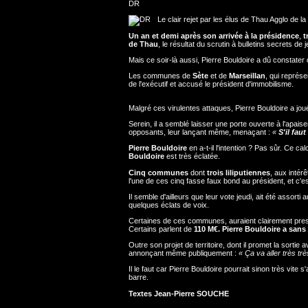
DR
Le clair rejet par les élus de Thau Agglo de 
Un an et demi après son arrivée à la présidence
,
t
de Thau
, le résultat du scrutin à bulletins secrets de 
Mais ce soir-là aussi, Pierre Bouldoire a dû constater 
Les communes de
Sète
et de
Marseillan
, qui représ
de l'exécutif et accusé le président d'immobilisme.
Malgré ces virulentes attaques, Pierre Bouldoire a jou
Serein, il a semblé laisser une porte ouverte à l'apaise
opposants, leur lançant même, menaçant :
«
S'il fau
Pierre Bouldoire
en a-t-il l'intention ? Pas sûr. Ce 
Bouldoire
est très éclatée.
Cinq communes
dont
trois liliputiennes
, aux intér
l'une de ces cinq fasse faux bond au président, et c'est 
Il semble d'ailleurs que leur vote jeudi, ait été assor
quelques éclats de voix.
Certaines de ces communes, auraient clairement pr
Certains parlent de
110 M€.
Pierre Bouldoire a san
Outre son projet de territoire, dont il promet la sortie ava
annonçant même publiquement :
« Ça va aller très très 
Il le faut car Pierre Bouldoire pourrait sinon très vite s
barre.
Textes Jean-Pierre SOUCHE