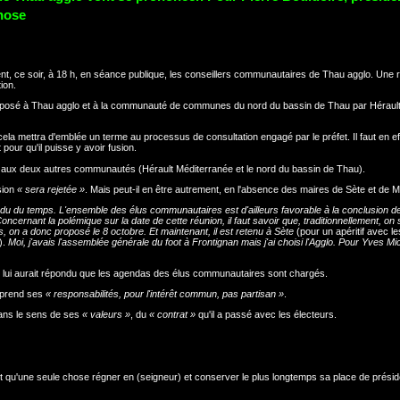
chose
sent, ce soir, à 18 h, en séance publique, les conseillers communautaires de Thau agglo. Une 
ion.
on proposé à Thau agglo et à la communauté de communes du nord du bassin de Thau par Héraul
ela mettra d'emblée un terme au processus de consultation engagé par le préfet. Il faut en ef
our qu'il puisse y avoir fusion.
alors aux deux autres communautés (Hérault Méditerranée et le nord du bassin de Thau).
usion
« sera rejetée »
. Mais peut-il en être autrement, en l'absence des maires de Sète et de M
perdu du temps. L'ensemble des élus communautaires est d'ailleurs favorable à la conclusion d
cernant la polémique sur la date de cette réunion, il faut savoir que, traditionnellement, on s
 on a donc proposé le 8 octobre. Et maintenant, il est retenu à Sète
(pour un apéritif avec le
).
Moi, j'avais l'assemblée générale du foot à Frontignan mais j'ai choisi l'Agglo. Pour Yves Mic
n lui aurait répondu que les agendas des élus communautaires sont chargés.
e prend ses
« responsabilités, pour l'intérêt commun, pas partisan »
.
dans le sens de ses
« valeurs »
, du
« contrat »
qu'il a passé avec les électeurs.
ut qu'une seule chose régner en (seigneur) et conserver le plus longtemps sa place de présid