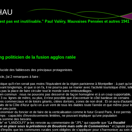
THAU
'est pas est inutilisable." Paul Valéry, Mauvaises Pensées et autres 1941
ng politicien de la fusion agglos ratée
e lucide des faiblesses des principaux protagonistes.
le, j’ai 2 remarques à faire :
ique qu’il n’en serait pas moins l’équivalent de la région parisienne à Montpellier : à part qu’o
t longtemps, et que si on l’a, il ne pourra pas se marier avec l’activité touristique d’été, tell
y a pas la place de faire circuler tout le monde sans embouteillages.
s en commun : nous ne pouvons pas desservir de façon homogène et à un coup supportable,
 3 ou lignes de métro, ou plus, il n’est possible que d’accentuer le côté banlieue de certains
ntres commerciaux et de loisirs géants, citées dortoirs, zones de non droit . Et on aura d’autant
its de la Côte d’Azur qu’ici on a un vent de tous les diables toute l’année et que même pour l
un peu juste.
nomiser du foncier et de faire de la verticalisation comme le futur Grand Paris, il est permis
ps : capacités d’investissements limitées, ne pouvant impliquer qu’une population
 la somme des besoins.
le” et “LANDOLFI” je les renvoie au commentaire de “JPL” qui rappelle que “
La fiscalité
mise en place sous la présidence de Boudoire mais celle de Commeinhes
“ et j’ajoute pou
’impôts que les communes rurales sont obligées de s’appliquer pour s’harmoniser au sein 