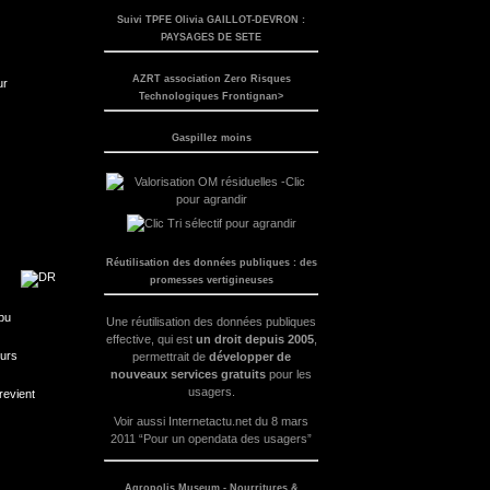
Suivi TPFE Olivia GAILLOT-DEVRON :
PAYSAGES DE SETE
AZRT association Zero Risques
ur
Technologiques Frontignan>
Gaspillez moins
Réutilisation des données publiques : des
promesses vertigineuses
 pu
Une réutilisation des données publiques
effective, qui est
un droit depuis 2005
,
œurs
permettrait de
développer de
nouveaux services gratuits
pour les
usagers.
revient
Voir aussi
Internetactu.net du 8 mars
2011 “Pour un opendata des usagers”
Agropolis Museum - Nourritures &