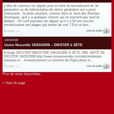
L'idée de valoriser les algues pour en faire du biocarburant de 3e
génération ou de l'alimentation de nième génération est a priori
séduisante. Je dirais pourtant, comme dans la Java des Bombes
Atomiques, qu'il y a quelques choses qui ne tournent pas rond là-
dedans : Où sont passées les algues qu’il y a 50 ans encore,
envahissaient nos plages par temps de mer ? Est-ce bon...
Lire la suite
0
Écrit par
.../...
19/03/2008
Usine Nouvelle 19/03/2008 – DIESTER à SÈTE
Energie DIESTER INDUSTRIE INAUGURE A SÈTE UNE UNITÉ DE
DIESTER 19/03/2008 http://www.usinenouvelle.com/article/diester-
industrie-in... Investissement Le ministre de l'Agriculture et...
Lire la suite
0
Écrit par
.../...
Plus de notes disponibles.
> Haut de page