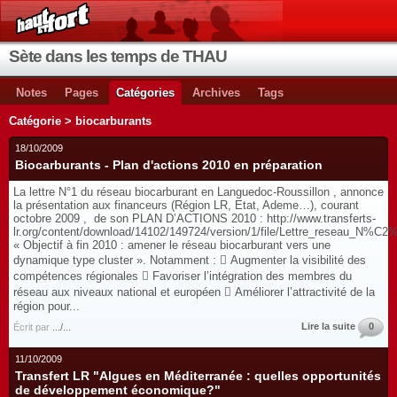
Sète dans les temps de THAU
Notes
Pages
Catégories
Archives
Tags
Catégorie > biocarburants
18/10/2009
Biocarburants - Plan d'actions 2010 en préparation
La lettre N°1 du réseau biocarburant en Languedoc-Roussillon , annonce
la présentation aux financeurs (Région LR, Etat, Ademe…), courant
octobre 2009 , de son PLAN D’ACTIONS 2010 : http://www.transferts-
lr.org/content/download/14102/149724/version/1/file/Lettre_reseau_N%C2
« Objectif à fin 2010 : amener le réseau biocarburant vers une
dynamique type cluster ». Notamment :  Augmenter la visibilité des
compétences régionales  Favoriser l’intégration des membres du
réseau aux niveaux national et européen  Améliorer l’attractivité de la
région pour...
Lire la suite
0
Écrit par
.../...
11/10/2009
Transfert LR "Algues en Méditerranée : quelles opportunités
de développement économique?"