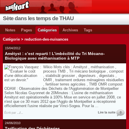
Sète dans les temps de THAU
Notes
Pages
Catégories
Archives
Tags
Catégorie > reduction-des-nuisances
15/04/2012
Amétyst : c’est reparti ! L’imbécilité du Tri Mécano-
Biologique avec méthanisation à MTP
Wikio Mots clés : Amétyst , méthanisation ,
process TMB , Tri mécano biologique , compost
, stabilisât grossier , digesteurs , digestats ,
OMR , traitement ordures ménagères résiduelles
, fertiliser terres agricoles , TMB OMR compost
ODAM : Observatoire des Déchets de l'Agglomération de Montpellier
Selon Nicolas Guyonnet de 20Minutes : L'usine de méthanisation
Amétyst est opérationnelle à 100% Mise en service en juillet 2008, ce
n'est que ce 30 mars 2012 que l'Agglo de Montpellier a réceptionné
officiellement l'usine réalisée par Vinci-Sogea. Pour la ...
Lire la suite
0
Écrit par
.../...
24/06/2010
Tarification des Déchèteries