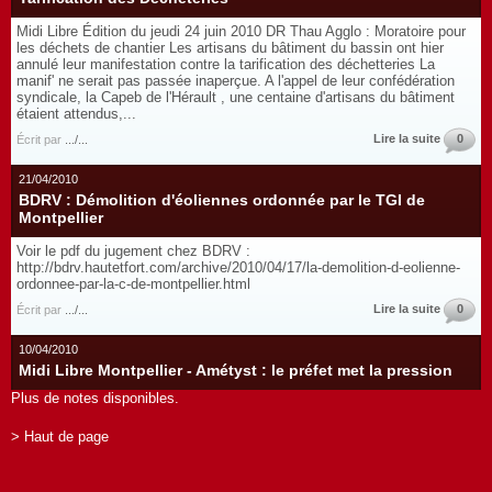
Midi Libre Édition du jeudi 24 juin 2010 DR Thau Agglo : Moratoire pour
les déchets de chantier Les artisans du bâtiment du bassin ont hier
annulé leur manifestation contre la tarification des déchetteries La
manif' ne serait pas passée inaperçue. A l'appel de leur confédération
syndicale, la Capeb de l'Hérault , une centaine d'artisans du bâtiment
étaient attendus,...
Lire la suite
0
Écrit par
.../...
21/04/2010
BDRV : Démolition d'éoliennes ordonnée par le TGI de
Montpellier
Voir le pdf du jugement chez BDRV :
http://bdrv.hautetfort.com/archive/2010/04/17/la-demolition-d-eolienne-
ordonnee-par-la-c-de-montpellier.html
Lire la suite
0
Écrit par
.../...
10/04/2010
Midi Libre Montpellier - Amétyst : le préfet met la pression
Plus de notes disponibles.
> Haut de page