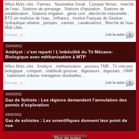
Wikio Mots clés : Farmex , Nourredine Smali , Compan Nimes , marché
de l’eau , Stations de pompage , Stations d’épuration , Stations de
potabilisation , Stations irrigation , génie civil , électricité industrielle ,
BTS en maîtrise de l’eau , Irrifrance , Institut Français de Gestion ,
hydraulique urbaine , pompes , vannes , canalisations , Marché de l'eau
Midi Libre...
Lire la suite
0
Écrit par
.../...
15/04/2012
Amétyst : c’est reparti ! L’imbécilité du Tri Mécano-
Biologique avec méthanisation à MTP
Wikio Mots clés : Amétyst , méthanisation , process TMB , Tri mécano
biologique , compost , stabilisât grossier , digesteurs , digestats , OMR
, traitement ordures ménagères résiduelles...
Lire la suite
0
Écrit par
.../...
16/02/2011
Gaz de Schiste : Les régions demandent l’annulation des
permis d’exploration
03/02/2011
Gaz de schistes : Les scientifiques donnent leur point de
vue
Plus de notes...