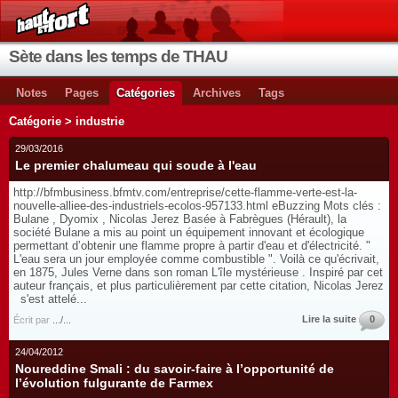
Sète dans les temps de THAU
Notes
Pages
Catégories
Archives
Tags
Catégorie > industrie
29/03/2016
Le premier chalumeau qui soude à l'eau
http://bfmbusiness.bfmtv.com/entreprise/cette-flamme-verte-est-la-
nouvelle-alliee-des-industriels-ecolos-957133.html eBuzzing Mots clés :
Bulane , Dyomix , Nicolas Jerez Basée à Fabrègues (Hérault), la
société Bulane a mis au point un équipement innovant et écologique
permettant d’obtenir une flamme propre à partir d'eau et d'électricité. "
L'eau sera un jour employée comme combustible ". Voilà ce qu'écrivait,
en 1875, Jules Verne dans son roman L'île mystérieuse . Inspiré par cet
auteur français, et plus particulièrement par cette citation, Nicolas Jerez
s'est attelé...
Lire la suite
0
Écrit par
.../...
24/04/2012
Noureddine Smali : du savoir-faire à l’opportunité de
l’évolution fulgurante de Farmex