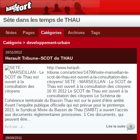
Sète dans les temps de THAU
Notes
Pages
Catégories
Archives
Tags
Catégorie > developpement-urbain
16/11/2012
Herault Tribune–SCOT de THAU
http://www.herault-
tribune.com/articles/14799/sete-marseillan-le-
scot-de-thau-est-ouvert-a-la-consultation-des-
citoyens/ SETE - MARSEILLAN - Le SCOT de
Thau est ouvert à la consultation des citoyens
16 XI 2012 Le SCOT de Thau est ouvert à la
consultation des citoyens Le Schéma de
Cohérence territoriale du Bassin Thau est sur le point d’être arrêté.
Avant l’enquête publique officielle qui est prévue pour le printemps
2013, le Syndicat Mixte du Bassin de Thau (SMBT) a ouvert l’accès
aux documents réglementaires provisoires. 1 Ces documents, qui
peuvent être...
Lire la suite
0
Écrit par
.../...
28/09/2011