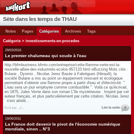
Sète dans les temps de THAU
Notes
Pages
Catégories
Archives
Tags
Catégorie > investissements-en-procedes
29/03/2016
Le premier chalumeau qui soude à l'eau
http://bfmbusiness.bfmtv.com/entreprise/cette-flamme-verte-est-la-
nouvelle-alliee-des-industriels-ecolos-957133.html eBuzzing Mots clés :
Bulane , Dyomix , Nicolas Jerez Basée à Fabrègues (Hérault), la
société Bulane a mis au point un équipement innovant et écologique
permettant d’obtenir une flamme propre à partir d'eau et d'électricité. "
L'eau sera un jour employée comme combustible ". Voilà ce qu'écrivait,
en 1875, Jules Verne dans son roman L'île mystérieuse . Inspiré par cet
auteur français, et plus particulièrement par cette citation, Nicolas Jerez
s'est attelé...
Lire la suite
0
Écrit par
.../...
19/06/2011
La France doit devenir le pivot de l'économie numérique
mondiale, sinon .. N°3