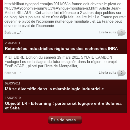
http://billaut.typepad.com/jm/2011/06/la-france-doit-devenir-le-pivot-de-
l%C3%A9conomie-num%C3%A9rique-mondiale-n3.html Article Jean-
Michel BILLAUT : Cet article fait référence à 2 autres déjà publiés sur
ce blog. Vous pouvez si ce n'est déjà fait, les lire ici : La France pourrait
devenir le pivot de l'économie numérique mondiale , et La France peut
devenir le pivot de l'économie...
Lire la suite
0
Écrit par
.../...
20/03/2011
Retombées industrielles régionales des recherches INRA
MIDI LIBRE Édition du samedi 19 mars 2011 SYLVIE CAMBON
Ecologie Les emballages du futur imaginés dans la région Le projet
EcoBioCAP , piloté par l’Inra de Montpellier,...
Lire la suite
0
Écrit par
.../...
02/03/2011
I2A se diversifie dans la microbiologie industrielle
15/03/2010
Objectif LR - E-learning : partenariat logique entre Solunea
et Saba
Plus de notes...