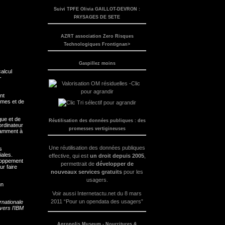
Suivi TPFE Olivia GAILLOT-DEVRON :
PAYSAGES DE SETE
AZRT association Zero Risques
Technologiques Frontignan>
Gaspillez moins
alcul
-
nt
thmes et de
que et de
Réutilisation des données publiques : des
ordinateur
promesses vertigineuses
otamment à
Une réutilisation des données publiques
s
iales.
effective, qui est
un droit depuis 2005
,
eloppement
permettrait de
développer de
ur faire
nouveaux services gratuits
pour les
usagers.
un
Voir aussi
Internetactu.net du 8 mars
2011 “Pour un opendata des usagers”
rnationale
vers l’IBM
Agropolis Museum - Nourritures &