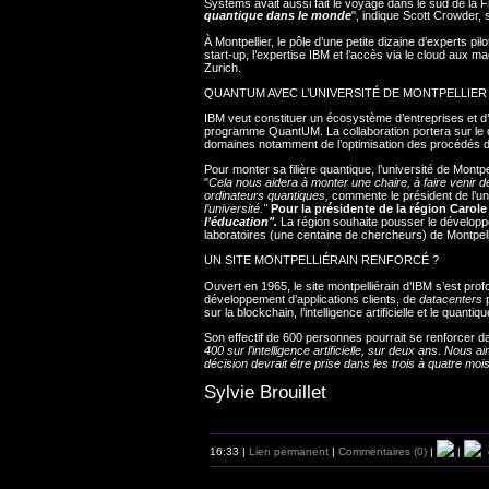
Systems avait aussi fait le voyage dans le sud de la F
quantique dans le monde
", indique Scott Crowder, 
À Montpellier, le pôle d’une petite dizaine d’experts p
start-up, l’expertise IBM et l’accès via le cloud aux
Zurich.
QUANTUM AVEC L’UNIVERSITÉ DE MONTPELLIER
IBM veut constituer un écosystème d’entreprises et d’un
programme QuantUM. La collaboration portera sur le d
domaines notamment de l’optimisation des procédés de l’in
Pour monter sa filière quantique, l’université de Montpe
"
Cela nous aidera à monter une chaire, à faire venir 
ordinateurs quantiques,
commente le président de l’uni
l’université."
Pour la présidente de la région Carol
l’éducation".
La région souhaite pousser le développ
laboratoires (une centaine de chercheurs) de Montpelli
UN SITE MONTPELLIÉRAIN RENFORCÉ ?
Ouvert en 1965, le site montpelliérain d’IBM s’est prof
développement d’applications clients, de
datacenters
p
sur la blockchain, l’intelligence artificielle et le quantiqu
Son effectif de 600 personnes pourrait se renforcer d
400 sur l’intelligence artificielle, sur deux ans
.
Nous aim
décision devrait être prise dans les trois à quatre moi
Sylvie Brouillet
16:33 |
Lien permanent
|
Commentaires (0)
|
|
d