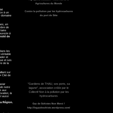
Agricultures du Monde
iat
Contre la pollution par les hydrocarbures
âce à un
le domaine
du port de Sète
ues, en
ombre de
rtains
ouverte à
rsité de
dans les
véritable
ader et
que et ses
re de la
llant sur
« Cité de
"Gardiens de THAU, ses ports, sa
ariat
 de notre
lagune", association créée par le
es aux
Collectif Non à la pollution par les
ovation, la
hydrocarbures
st aussi
la Région.
Gaz de Schistes Non Merci !
http://legazdeschiste.wordpress.com/