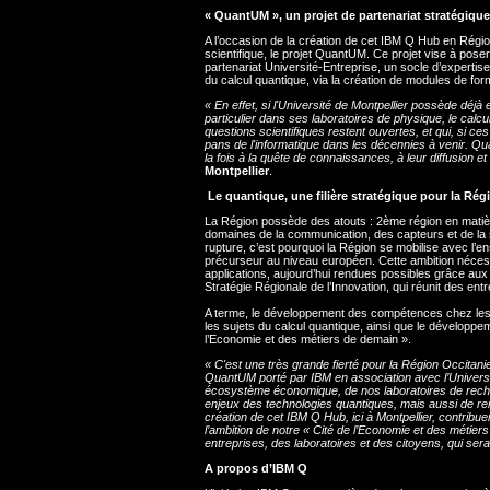
« QuantUM », un projet de partenariat stratégique 
A l’occasion de la création de cet IBM Q Hub en Région
scientifique, le projet QuantUM. Ce projet vise à pose
partenariat Université-Entreprise, un socle d’expertis
du calcul quantique, via la création de modules de form
«
En effet, si l'Université de Montpellier possède dé
particulier dans ses laboratoires de physique, le calcu
questions scientifiques restent ouvertes, et qui, si c
pans de l'informatique dans les décennies à venir. Q
la fois à la quête de connaissances, à leur diffusion e
Montpellier
.
Le quantique, une filière stratégique pour la Rég
La Région possède des atouts : 2ème région en matiè
domaines de la communication, des capteurs et de la si
rupture, c’est pourquoi la Région se mobilise avec l’ens
précurseur au niveau européen. Cette ambition nécess
applications, aujourd’hui rendues possibles grâce aux 
Stratégie Régionale de l’Innovation, qui réunit des entr
A terme, le développement des compétences chez les p
les sujets du calcul quantique, ainsi que le développem
l’Economie et des métiers de demain ».
«
C'est une très grande fierté pour la Région Occitan
QuantUM porté par IBM en association avec l’Université
écosystème économique, de nos laboratoires de recher
enjeux des technologies quantiques, mais aussi de renfo
création de cet IBM Q Hub, ici à Montpellier, contribu
l’ambition de notre « Cité de l’Economie et des métier
entreprises, des laboratoires et des citoyens, qui ser
A propos d’IBM Q