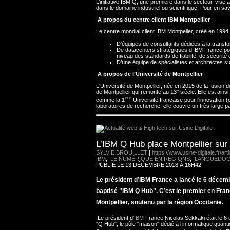
L’initiative IBM Q, une première dans le secteur, vis
dans le domaine industriel ou scientifique. Pour en sav
A propos du centre client IBM Montpellier
Le centre mondial client IBM Montpelier, créé en 199
D’équipes de consultants dédiées à la transfor
De datacenters stratégiques d’IBM France pour 
niveau des standards de fiabilité, de sécurité 
D’une équipe de spécialistes et architectes sur 
A propos de l’Université de Montpellier
L'Université de Montpellier, née en 2015 de la fusion de
de Montpellier qui remonte au 13° siècle. Elle est ains
ère
comme la 1
Université française pour l'innovation
laboratoires de recherche, elle couvre un très large 
L’IBM Q Hub place Montpellier sur l
SYLVIE BROUILLET
|
https://www.usine-digitale.fr/art
IBM
,
LE NUMÉRIQUE EN RÉGIONS
,
LANGUEDOC
PUBLIÉ LE 13 DÉCEMBRE 2018 À 16H42
Le président d’IBM France a lancé le 6 décemb
baptisé "IBM Q Hub". C’est le premier en Fran
Montpellier, soutenu par la région Occitanie.
Le président d’
IBM
France Nicolas Sekkaki était le 6 
"Q Hub", le pôle "maison" dédié à l’informatique qua