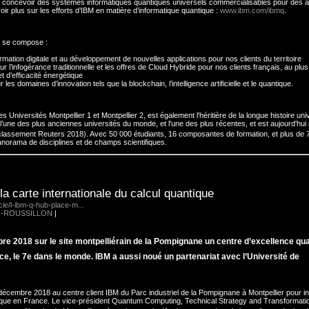
e à concevoir des systèmes informatiques quantiques universels commercialisables pour des a
oir plus sur les efforts d’IBM en matière d’informatique quantique :
www.ibm.com/ibmq
.
4, se compose :
mation digitale et au développement de nouvelles applications pour nos clients du territoire
l’infogérance traditionnelle et les offres de Cloud Hybride pour nos clients français, au plus
et d’efficacité énergétique
les domaines d’innovation tels que la blockchain, l’intelligence artificielle et le quantique.
s Universités Montpellier 1 et Montpellier 2, est également l'héritière de la longue histoire univ
i l’une des plus anciennes universités du monde, et l'une des plus récentes, et est aujourd'hu
 (classement Reuters 2018). Avec 50 000 étudiants, 16 composantes de formation, et plus de 
panorama de disciplines et de champs scientifiques.
a carte internationale du calcul quantique
icle/l-ibm-q-hub-place-m...
-ROUSSILLON
|
re 2018 sur le site montpelliérain de la Pompignane un centre d’excellence qu
ce, le 7e dans le monde. IBM a aussi noué un partenariat avec l’Université de
décembre 2018 au centre client IBM du Parc industriel de la Pompignane à Montpellier pour i
ntique en France. Le vice-président Quantum Computing, Technical Strategy and Transformat