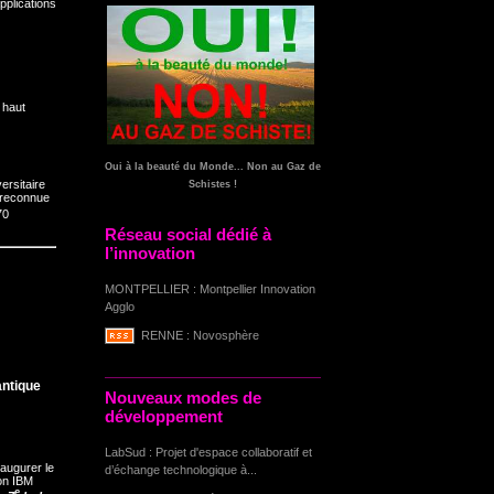
pplications
 haut
Oui à la beauté du Monde... Non au Gaz de
ersitaire
Schistes !
i reconnue
70
Réseau social dédié à
l’innovation
MONTPELLIER : Montpellier Innovation
Agglo
RENNE : Novosphère
antique
Nouveaux modes de
développement
LabSud : Projet d'espace collaboratif et
naugurer le
d’échange technologique à...
ion IBM
e