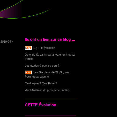
Ils ont un lien sur ce blog ...
|
2019-04 »
CETTE Évolution
De ci de là, cahin-caha, va chemine, va
trottine
Les études à quoi ça sert ?
Les Gardiens de THAU, ses
Ports et sa Lagune
Quid agam ? Que Faire ?
Voir l'Australie de près avec Laetitia
CETTE Évolution