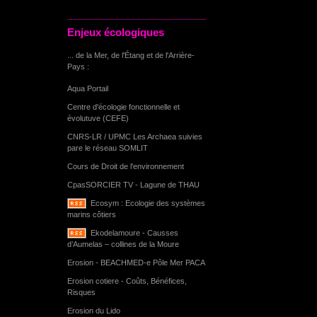
Enjeux écologiques
... de la Mer, de l'Étang et de l'Arrière-
Pays :
Aqua Portail
Centre d'écologie fonctionnelle et
évolutuve (CEFE)
CNRS-LR / UPMC Les Archaea suivies
pare le réseau SOMLIT
Cours de Droit de l'environnement
CpasSORCIER TV - Lagune de THAU
Ecosym : Ecologie des systèmes
marins côtiers
Ekodelamoure - Causses
d’Aumelas – collines de la Moure
Erosion - BEACHMED-e Pôle Mer PACA
Erosion cotiere - Coûts, Bénéfices,
Risques
Erosion du Lido