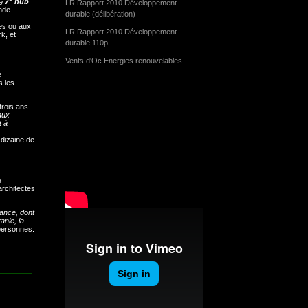
e
7
hub
LR Rapport 2010 Développement
nde.
durable (délibération)
res ou aux
LR Rapport 2010 Développement
k, et
durable 110p
Vents d'Oc Energies renouvelables
e
s les
trois ans.
aux
t à
 dizaine de
e
’architectes
ance, dont
anie, la
 personnes.