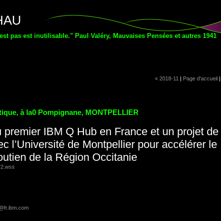
THAU
'est pas est inutilisable." Paul Valéry, Mauvaises Pensées et autres 1941
« 2018-11
|
Page d'accueil
ntique, à la0 Pompignane, MONTPELLIER
u premier IBM Q Hub en France et un projet de
 l’Université de Montpellier pour accélérer le
outien de la Région Occitanie
72.wss
fr.ibm.com