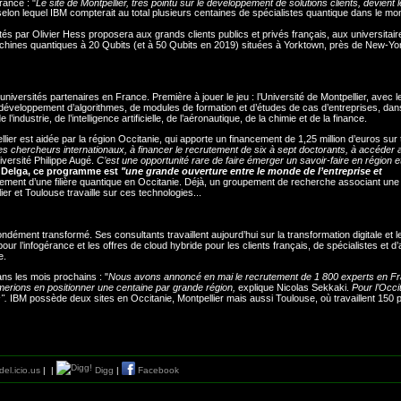
rance : "
Le site de Montpellier, très pointu sur le développement de solutions clients, devient l
selon lequel IBM compterait au total plusieurs centaines de spécialistes quantique dans le mo
ilotés par Olivier Hess proposera aux grands clients publics et privés français, aux universitai
 machines quantiques à 20 Qubits (et à 50 Qubits en 2019) situées à Yorktown, près de New-Yor
iversités partenaires en France. Première à jouer le jeu : l’Université de Montpellier, avec l
éveloppement d’algorithmes, de modules de formation et d’études de cas d’entreprises, dan
dustrie, de l’intelligence artificielle, de l’aéronautique, de la chimie et de la finance.
llier est aidée par la région Occitanie, qui apporte un financement de 1,25 million d’euros sur 
des chercheurs internationaux, à financer le recrutement de six à sept doctorants, à accéder 
versité Philippe Augé.
C’est une opportunité rare de faire émerger un savoir-faire en région e
e Delga, ce programme est
"une grande ouverture entre le monde de l’entreprise et
ement d’une filière quantique en Occitanie. Déjà, un groupement de recherche associant une
er et Toulouse travaille sur ces technologies...
ondément transformé. Ses consultants travaillent aujourd’hui sur la transformation digitale et l
our l’infogérance et les offres de cloud hybride pour les clients français, de spécialistes et d
e.
ans les mois prochains : "
Nous avons annoncé en mai le recrutement de 1 800 experts en Fr
erions en positionner une centaine par grande région,
explique Nicolas Sekkaki.
Pour l’Occit
s".
IBM possède deux sites en Occitanie, Montpellier mais aussi Toulouse, où travaillent 150
el.icio.us
|
|
Digg
|
Facebook