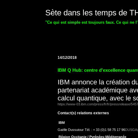
Sète dans les temps de 
"Ce qui est simple est toujours faux. Ce qui ne l
14/12/2018
IBM Q Hub: centre d'excellence qua
IBM annonce la création d
partenariat académique avec
calcul quantique, avec le s
https://www-03.ibm.com/press/fr/fr/pressrelease/545
Contact(s) relations externes
IBM
Gaëlle Dussutour Tél. : + 33 (0)1 58 75 17 96
DUSGA@
Région Occitanie / Pyrénées-Méditerranée