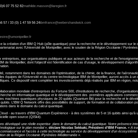
(0)6 07 75 52 82
mathilde.masson@laregion.fr
56 57 / 33 (0) 1 47 59 56 24
ibmfrance@webershandwick.com
estre@umontpellier.fr
e la création d'un IBM Q Hub (pôle quantique) pour la recherche et le développement sur le c
rtenariat avec l’Université de Montpellier, avec le soutien de la Région Occitanie / Pyrénées
 entreprises, aux organisations publiques et aux acteurs de la recherche et de l’enseigneme
M de Montpellier, dont l'objectif est l’identification de cas d’usage, le développement d’algori
mation.
ité, notamment dans les domaines de l’optimisation, de la chimie, de la finance, de l’aéronauti
ont les équipes de l’Université et du centre technologique IBM de Montpellier, auront accès à un 
ifiques. Ce dispositif vient compléter les investissements déjà réalisés par IBM en région, n
aboration mondiale d’entreprises du Fortune 500, d’institutions de recherche, d’organisation
recherche en informatique quantique et le développement des premières applications commerc
 des machines quantiques physiques de 20 qubits (Quantum Bit) pour la recherche et le dév
ubits. L’IBM Q Network offre des possibilités de support, de formation et de collaboration po
tions dans le domaine du calcul quantique.
Cloud - au travers d’IBM Quantum Expérience - à des systèmes de 5 et 16 qubits ainsi qu’à 
cielle open source (QISkit).
s développé une réelle expertise dans le domaine du calcul quantique. Notre présence inte
nologique sur le plan mondial »,
déclare Nicolas Sekkaki, Président d’IBM France.
« A tra
e connaissance et l’accès à cette technologie au service du développement d’un écosystème
mbition de la Région Occitanie /Pyrénées-Méditerranée ».