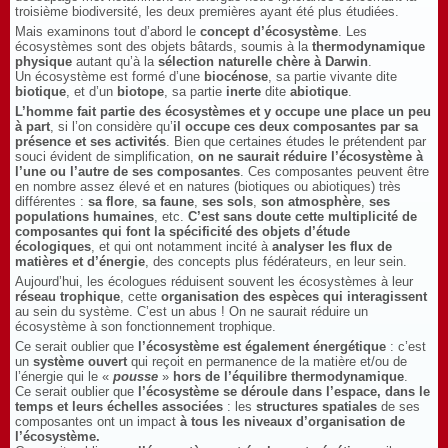
troisième biodiversité, les deux premières ayant été plus étudiées.
Mais examinons tout d’abord le
concept d’écosystème
. Les
écosystèmes sont des objets bâtards, soumis à la
thermodynamique
physique
autant qu’à la
sélection naturelle chère à Darwin
.
Un écosystème est formé d’une
biocénose
, sa partie vivante dite
biotique
, et d’un
biotope
, sa partie
inerte
dite
abiotique
.
L’homme fait partie des écosystèmes et y occupe une place un peu
à part
, si l’on considère qu’
il occupe ces deux composantes par sa
présence et ses activités
. Bien que certaines études le prétendent par
souci évident de simplification,
on ne saurait réduire l’écosystème à
l’une ou l’autre de ses composantes
. Ces composantes peuvent être
en nombre assez élevé et en natures (biotiques ou abiotiques) très
différentes :
sa flore
,
sa faune
,
ses sols
,
son atmosphère
,
ses
populations humaines
, etc.
C’est sans doute cette multiplicité de
composantes qui font la spécificité des objets d’étude
écologiques
, et qui ont notamment incité à
analyser les flux de
matières et d’énergie
, des concepts plus fédérateurs, en leur sein.
Aujourd’hui, les écologues réduisent souvent les écosystèmes à leur
réseau trophique
, cette
organisation des espèces qui interagissent
au sein du système. C’est un abus ! On ne saurait réduire un
écosystème à son fonctionnement trophique.
Ce serait oublier que
l’écosystème est également énergétique
: c’est
un
système ouvert
qui reçoit en permanence de la matière et/ou de
l’énergie qui le «
pousse
»
hors de l’équilibre thermodynamique
.
Ce serait oublier que
l’écosystème se déroule dans l’espace, dans le
temps et leurs échelles associées
: les
structures spatiales
de ses
composantes ont un impact
à tous les niveaux d’organisation de
l’écosystème.