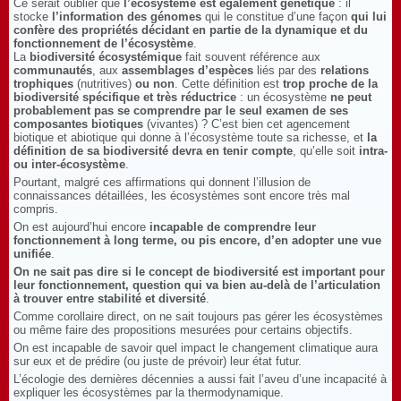
Ce serait oublier que
l’écosystème est également génétique
: il
stocke
l’information des génomes
qui le constitue d’une façon
qui lui
confère des propriétés décidant en partie de la dynamique et du
fonctionnement de l’écosystème
.
La
biodiversité écosystémique
fait souvent référence aux
communautés
, aux
assemblages d’espèces
liés par des
relations
trophiques
(nutritives)
ou non
. Cette définition est
trop proche de la
biodiversité spécifique et très réductrice
: un écosystème
ne peut
probablement pas se comprendre par le seul examen de ses
composantes biotiques
(vivantes) ? C’est bien cet agencement
biotique et abiotique qui donne à l’écosystème toute sa richesse, et
la
définition de sa biodiversité devra en tenir compte
, qu’elle soit
intra-
ou inter-écosystème
.
Pourtant, malgré ces affirmations qui donnent l’illusion de
connaissances détaillées, les écosystèmes sont encore très mal
compris.
On est aujourd’hui encore
incapable de comprendre leur
fonctionnement à long terme, ou pis encore, d’en adopter une vue
unifiée
.
On ne sait pas dire si le concept de biodiversité est important pour
leur fonctionnement, question qui va bien au-delà de l’articulation
à trouver entre stabilité et diversité
.
Comme corollaire direct, on ne sait toujours pas gérer les écosystèmes
ou même faire des propositions mesurées pour certains objectifs.
On est incapable de savoir quel impact le changement climatique aura
sur eux et de prédire (ou juste de prévoir) leur état futur.
L’écologie des dernières décennies a aussi fait l’aveu d’une incapacité à
expliquer les écosystèmes par la thermodynamique.