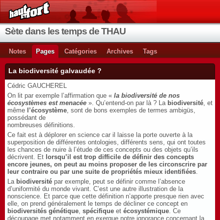
Sète dans les temps de THAU
Notes
Pages
Catégories
Archives
Tags
La biodiversité galvaudée ?
Cédric GAUCHEREL
On lit par exemple l’affirmation que «
la biodiversité de nos
écosystèmes est menacée
». Qu’entend-on par là ? La
biodiversité
, et
même
l’écosystème
, sont de bons exemples de termes ambigüs,
possédant de
nombreuses définitions.
Ce fait est à déplorer en science car il laisse la porte ouverte à la
superposition de différentes ontologies, différents sens, qui ont toutes
les chances de nuire à l’étude de ces concepts ou des objets qu’ils
décrivent. Et
lorsqu’il est trop difficile de définir des concepts
encore jeunes, on peut au
moins proposer de les circonscrire par
leur contraire ou par une suite de propriétés mieux identifiées
.
La
biodiversité
par exemple, peut se définir comme l’absence
d’uniformité du monde vivant. C’est une autre illustration de la
nonscience. Et parce que cette définition n’apporte presque rien avec
elle, on prend généralement le temps de décliner ce concept en
biodiversités génétique
,
spécifique
et
écosystémique
. Ce
découpage met notamment en exergue notre ignorance concernant la