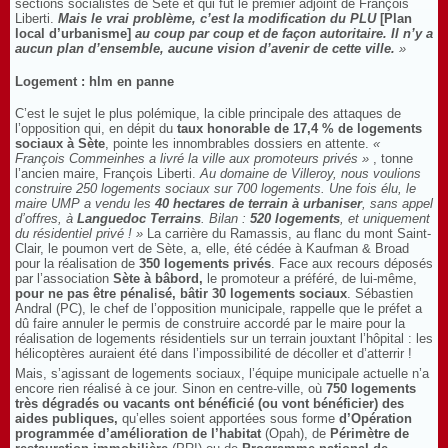
sections socialistes de Sète et qui fut le premier adjoint de François
Liberti.
Mais le vrai problème, c’est la modification du PLU
[Plan
local d’urbanisme]
au coup par coup et de façon autoritaire. Il n’y a
aucun plan d’ensemble, aucune vision d’avenir de cette ville.
»
Logement : hlm en panne
C’est le sujet le plus polémique, la cible principale des attaques de
l’opposition qui, en dépit du
taux honorable de 17,4 % de logements
sociaux à Sète
, pointe les innombrables dossiers en attente.
«
François Commeinhes a livré la ville aux promoteurs privés »
, tonne
l’ancien maire, François Liberti.
Au domaine de Villeroy, nous voulions
construire 250 logements sociaux sur 700 logements. Une fois élu, le
maire UMP a vendu les
40 hectares de terrain à urbaniser
, sans appel
d’offres, à
Languedoc Terrains
. Bilan :
520 logements
, et uniquement
du résidentiel privé ! »
La carrière du Ramassis, au flanc du mont Saint-
Clair, le poumon vert de Sète, a, elle, été cédée à Kaufman & Broad
pour la réalisation de
350 logements privés
. Face aux recours déposés
par l’association
Sète à bâbord,
le promoteur a préféré, de lui-même,
pour ne pas être pénalisé, bâtir 30 logements sociaux
. Sébastien
Andral (PC), le chef de l’opposition municipale, rappelle que le préfet a
dû faire annuler le permis de construire accordé par le maire pour la
réalisation de logements résidentiels sur un terrain jouxtant l’hôpital : les
hélicoptères auraient été dans l’impossibilité de décoller et d’atterrir !
Mais, s’agissant de logements sociaux, l’équipe municipale actuelle n’a
encore rien réalisé à ce jour. Sinon en centre-ville, où
750 logements
très dégradés ou vacants ont bénéficié (ou vont bénéficier) des
aides publiques,
qu’elles soient apportées sous forme
d’Opération
programmée d’amélioration de l’habitat
(Opah), de
Périmètre de