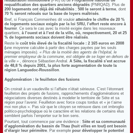
restauration immobilière
(PRI) ou de
Programme national de
requalification des quartiers anciens dégradés
(PNRQAD). Plus de
200 logements ont déjà été réhabilités
;
500 le seront à terme
, dont
70 % seront reloués sur la base de loyers maîtrisés
.
Bref, si François Commeinhes dit vouloir
atteindre le chiffre de 20 %
de logements sociaux exigés par la loi SRU, l’effort reste encore à
fournir
. Ce sera le cas avec la mixité exigée dans les nouveaux
quartiers,
à l’ouest et à l’est de la ville, où, respectivement, 20 et 25
% de logements sociaux doivent être réalisés
.
Reste le
coût très élevé de la fiscalité locale : 2 165 euros en 2008
(
une moyenne calculée à partir des charges payées par les seuls
ménages imposés).
« Plus de la moitié des agents de l’hôpital, le
premier employeur de la commune, est obligée de se loger en dehors de
la ville »
, dénonce Sébastien Andral.
A Sète, la fiscalité s’est accrue
de 48,8 % depuis 2001, la plus forte augmentation de toute la
région Languedoc-Roussillon
.
Agglomération : le feuilleton des fusions
On croirait à un vaudeville si l’affaire n’était sérieuse. C’est l’étonnant
feuilleton des projets de fusions, rapprochements d’agglomérations et
négociations diverses destinés à modeler le territoire de Sète et sa
région pour l’avenir. Feuilleton avec force coups tordus et « je t’aime
moi non plus ». Pas sûr que le citoyen se retrouve dans cet imbroglio
politico-psychologique où le caractère et les relations de certains élus
semblent parfois l’emporter sur le bon sens.
Pourtant, tout commence par une évidence :
Sète et sa communauté
d’agglomération du bassin de Thau (huit villes en tout) ont besoin
d’élargir leur périmètre
. Par exemple
pour développer le potentiel