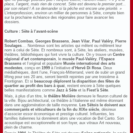
place, l’argent, mais rien de concret. Sète est devenu le premier port...
par son retard ! A se demander si la pêche est encore une priorité. »
L’interprofession, environ un millier de personnes à Sète, compte bien
sur la prochaine échéance des régionales pour faire avancer les
dossiers.
Culture : Sète à l’avant-scène
Robert Combas
,
Georges Brassens
,
Jean Vilar
,
Paul Valéry
,
Pierre
Soulages
.... Nombreux sont les artistes qui mêlent ou mêlèrent leur
nom à celui de Sète. Et nombreux sont, à Sète, les ateliers, musées,
théâtres, bibliothèques qui font vivre la culture. On y trouve un
Centre
régional d’art contemporain
, le
musée Paul-Valéry
,
l’Espace
Brassens
et l’original et populaire
Musée international des arts
modestes
, conçu en
1999
à l’initiative
d’Hervé Di Rosa
. Deux
médiathèques, dont l’une, François-Mitterrand, vient de subir un grand
lifting pour ses 20 ans, seront bientôt rejointes par une troisième à
Frontignan. Et si
beaucoup déplorent la disparition des fêtes de
quartier au profit des bars à quai
, restent encore à Sète quelques
belles manifestations comme
Jazz à Sète
et la
Fiest’à Sète
.
Mais, à plus d’un titre, le
théâtre Molière
demeure le fleuron culturel de
la ville. Bijou architectural, ce théâtre à l’italienne est même étonnant
dans une agglomération de taille moyenne.
Les Sétois le doivent aux
commerçants et viticulteurs de la fin du XIXe siècle
, désireux
d’associer essor économique et prestige culturel. Influentes, les
familles italiennes lui donnèrent alors une vocation de Bel Canto. Son
acoustique est exceptionnelle et son foyer, aux vitraux Art nouveau,
plein de charme.