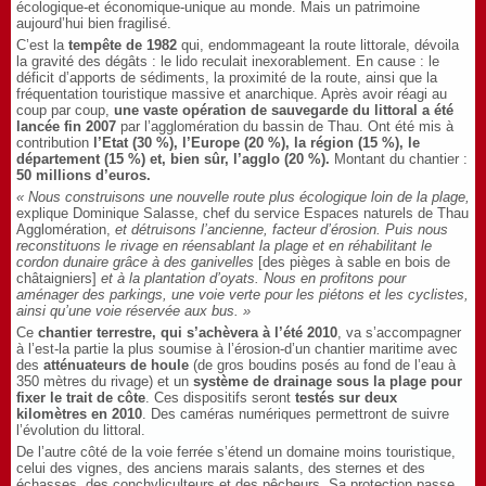
écologique-et économique-unique au monde. Mais un patrimoine
aujourd’hui bien fragilisé.
C’est la
tempête de 1982
qui, endommageant la route littorale, dévoila
la gravité des dégâts : le lido reculait inexorablement. En cause : le
déficit d’apports de sédiments, la proximité de la route, ainsi que la
fréquentation touristique massive et anarchique. Après avoir réagi au
coup par coup,
une vaste opération de sauvegarde du littoral a été
lancée fin 2007
par l’agglomération du bassin de Thau. Ont été mis à
contribution
l’Etat (30 %), l’Europe (20 %), la région (15 %), le
département (15 %) et, bien sûr, l’agglo (20 %).
Montant du chantier :
50 millions d’euros.
« Nous construisons une nouvelle route plus écologique loin de la plage,
explique Dominique Salasse, chef du service Espaces naturels de Thau
Agglomération,
et détruisons l’ancienne, facteur d’érosion. Puis nous
reconstituons le rivage en réensablant la plage et en réhabilitant le
cordon dunaire grâce à des ganivelles
[des pièges à sable en bois de
châtaigniers]
et à la plantation d’oyats. Nous en profitons pour
aménager des parkings, une voie verte pour les piétons et les cyclistes,
ainsi qu’une voie réservée aux bus. »
Ce
chantier terrestre, qui s’achèvera à l’été 2010
, va s’accompagner
à l’est-la partie la plus soumise à l’érosion-d’un chantier maritime avec
des
atténuateurs de houle
(de gros boudins posés au fond de l’eau à
350 mètres du rivage) et un
système de drainage sous la plage pour
fixer le trait de côte
. Ces dispositifs seront
testés sur deux
kilomètres en 2010
. Des caméras numériques permettront de suivre
l’évolution du littoral.
De l’autre côté de la voie ferrée s’étend un domaine moins touristique,
celui des vignes, des anciens marais salants, des sternes et des
échasses, des conchyliculteurs et des pêcheurs. Sa protection passe