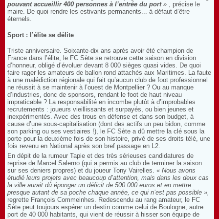
pouvant accueillir 400 personnes à l’entrée du port
»
, précise le
maire. De quoi rendre les estivants permanents... à défaut d’être
éternels.
Sport : l’élite se délite
Triste anniversaire. Soixante-dix ans après avoir été champion de
France dans l’élite, le FC Sète se retrouve cette saison en division
d’honneur, obligé d’évoluer devant 8 000 sièges quasi vides. De quoi
faire rager les amateurs de ballon rond attachés aux Maritimes. La faute
à une malédiction régionale qui fait qu’aucun club de foot professionnel
ne réussit à se maintenir à l’ouest de Montpellier ? Ou au manque
d’industries, donc de sponsors, rendant le foot de haut niveau
impraticable ? La responsabilité en incombe plutôt à d’improbables
recrutements : joueurs vieillissants et surpayés, ou bien jeunes et
inexpérimentés. Avec des trous en défense et dans son budget, à
cause d’une sous-capitalisation (dont des actifs un peu bidon, comme
son parking ou ses vestiaires !), le FC Sète a dû mettre la clé sous la
porte pour la deuxième fois de son histoire, privé de ses droits télé, une
fois revenu en National après son bref passage en L2.
En dépit de la rumeur Tapie et des très sérieuses candidatures de
reprise de Marcel Salerno (qui a permis au club de terminer la saison
sur ses deniers propres) et du joueur Tony Vairelles.
« Nous avons
étudié leurs projets avec beaucoup d’attention, mais dans les deux cas
la ville aurait dû éponger un déficit de 500 000 euros et en mettre
presque autant de sa poche chaque année, ce qui n’est pas possible »,
regrette François Commeinhes. Redescendu au rang amateur, le FC
Sète peut toujours espérer un destin comme celui de Boulogne, autre
port de 40 000 habitants, qui vient de réussir à hisser son équipe de