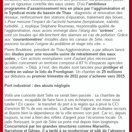
par un rigoureux contrôle des eaux usées. D’où
l’ambitieux
programme d’assainissement mis en place par l’agglomération et
le Syndicat mixte du bassin de Thau
: diagnostic et rénovation des
réseaux, renforcement des stations d’épuration, traitement des boues...
« Pour mesurer l’impact de l’activité humaine (température, salinité,
turbidité...),
explique Stéphane Roumeau, responsable qualité de
l’agglomération,
nous avons immergé dans l’étang des "
sirènes
" ; ce
sont six bouées qui déclenchent des alarmes en cas de pollution. Grâce
aux "
courantomètres
" installés dans les canaux de Sète, nous
pouvons localiser l’origine du problème et réagir très vite. »
Pierre Bouldoire, président de Thau Agglomération, a par ailleurs lancé
des
études pour une nouvelle usine de retraitement des eaux
usées
.
« Ces actions exemplaires sont d’autant plus nécessaires
qu’elles concernent un territoire composé à 83 % d’espaces agricoles
ou naturels. »
Déjà, à l’est, des études sont lancées pour
protéger et
mettre en valeur le lido de Frontignan
. Un chantier de
25 millions
qui débutera au
premier trimestre de 2011 pour s’achever vers 2015
.
Port industriel : des atouts négligés
Voilà une curiosité dont Sète se serait bien passée : sa chambre de
commerce, incapable de faire face à ses échéances, est mise sous
tutelle ! En cause : le transfert du port à la région qui a privé la CCI
d’environ 80 % de ses recettes. L’affaire fait l’objet de multiples recours
et illustre bien la dépendance de la ville envers son port. Car ici, depuis
toujours, la mer a bien des reflets d’argent pour l’économie locale. Or,
jadis florissant, le port de Sète se porte mal depuis bien longtemps.
Concurrencé par les grandes structures comme Marseille,
Barcelone et Gênes, il a tardé à se moderniser et pâti de l’absence