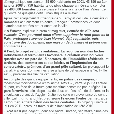
démographique croissante :
39 000 habitants en 2001, 43 750 au 1er
janvier 2008
et
750 habitants de plus chaque année
-sans compter
les
400 000 touristes
qui se pressent dans la cité de Paul Valéry. Ce
qui entraîne quelques défis urbanistiques à relever.
Après l’aménagement du
triangle de Villeroy
et celui de la
carrière du
Ramassis
actuellement en cours, François Commeinhes va donc
s’atteler aux entrées est et ouest de la ville.
«
A l’ouest,
explique le premier magistrat,
l’entrée de ville sera
avancée. C’est pourquoi nous allons supprimer le rond-point de la
Paix, prolonger l’avenue Jean-Monnet, déjà requalifiée, puis
construire des logements, une maison de la nature et prévoir des
commerces
. »
A l’est, le projet est plus ambitieux. La reconversion des friches
industrielles et ferroviaires favorisera la création d’un nouveau
quartier avec un parc de 15 hectares, de l’immobilier résidentiel et
tertiaire, des commerces et des loisirs, et l’implantation du
conservatoire, prémices d’un grand pôle culturel.
En prolongeant le
canal, François Commeinhes vise à faire de cet espace une île, l’« île
est », protégée des flux de circulation.
Au compte des grands équipements,
un palais des congrès
,
«
locomotive indispensable au tourisme sétois »
, verra le jour à l’entrée
du port, en face de la future gare maritime construite par la région. La
gare ferroviaire
, elle, disposera de deux entrées, afin de différencier la
circulation venant de l’agglomération de celle en provenance du centre-
ville. Enfin,
un grand filet bleu signé François Fontès permettra de
camoufler le triste béton des halles centrales.
Un projet qui verra le
jour en
2011
, après les travaux de climatisation de l’été 2010.
« Tout n’est pas négatif
, concède André Lubrano, secrétaire d’une des