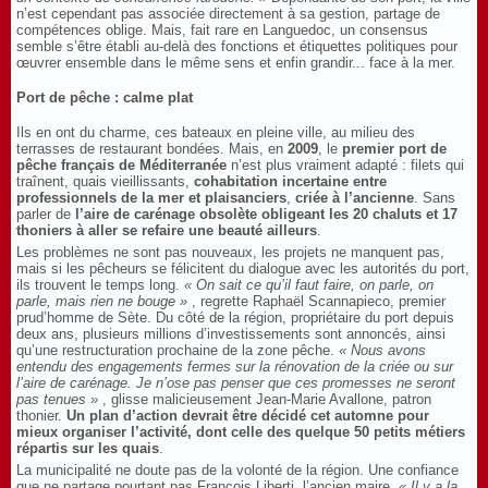
n’est cependant pas associée directement à sa gestion, partage de
compétences oblige. Mais, fait rare en Languedoc, un consensus
semble s’être établi au-delà des fonctions et étiquettes politiques pour
œuvrer ensemble dans le même sens et enfin grandir... face à la mer.
Port de pêche : calme plat
Ils en ont du charme, ces bateaux en pleine ville, au milieu des
terrasses de restaurant bondées. Mais, en
2009
, le
premier port de
pêche français de Méditerranée
n’est plus vraiment adapté : filets qui
traînent, quais vieillissants,
cohabitation incertaine entre
professionnels de la mer et plaisanciers
,
criée à l’ancienne
. Sans
parler de
l’aire de carénage obsolète obligeant les 20 chaluts et 17
thoniers à aller se refaire une beauté ailleurs
.
Les problèmes ne sont pas nouveaux, les projets ne manquent pas,
mais si les pêcheurs se félicitent du dialogue avec les autorités du port,
ils trouvent le temps long.
« On sait ce qu’il faut faire, on parle, on
parle, mais rien ne bouge »
, regrette Raphaël Scannapieco, premier
prud’homme de Sète. Du côté de la région, propriétaire du port depuis
deux ans, plusieurs millions d’investissements sont annoncés, ainsi
qu’une restructuration prochaine de la zone pêche.
« Nous avons
entendu des engagements fermes sur la rénovation de la criée ou sur
l’aire de carénage. Je n’ose pas penser que ces promesses ne seront
pas tenues »
, glisse malicieusement Jean-Marie Avallone, patron
thonier.
Un plan d’action devrait être décidé cet automne pour
mieux organiser l’activité, dont celle des quelque 50 petits métiers
répartis sur les quais
.
La municipalité ne doute pas de la volonté de la région. Une confiance
que ne partage pourtant pas François Liberti, l’ancien maire.
« Il y a la