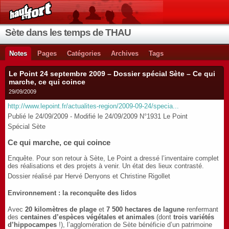
Sète dans les temps de THAU
Notes
Pages
Catégories
Archives
Tags
Le Point 24 septembre 2009 – Dossier spécial Sète – Ce qui
marche, ce qui coince
29/09/2009
http://www.lepoint.fr/actualites-region/2009-09-24/specia...
Publié le 24/09/2009 - Modifié le 24/09/2009 N°1931 Le Point
Spécial Sète
Ce qui marche, ce qui coince
Enquête. Pour son retour à Sète, Le Point a dressé l’inventaire complet
des réalisations et des projets à venir. Un état des lieux contrasté.
Dossier réalisé par Hervé Denyons et Christine Rigollet
Environnement : la reconquête des lidos
Avec
20 kilomètres de plage
et
7 500 hectares de lagune
renfermant
des
centaines d’espèces végétales et animales
(dont
trois variétés
d’hippocampes
!), l’agglomération de Sète bénéficie d’un patrimoine