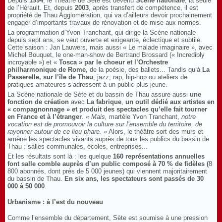
Depuis
1994
, le Théâtre de Sète est devenu
Scène nationale
, la seule
de l’Hérault. Et, depuis
2003
, après transfert de compétence, il est
propriété de Thau Agglomération, qui va d’ailleurs devoir prochainement
engager d’importants travaux de rénovation et de mise aux normes.
La programmation d’Yvon Tranchant, qui dirige la Scène nationale
depuis sept ans, se veut ouverte et exigeante, éclectique et subtile.
Cette saison : Jan Lauwers, mais aussi « Le malade imaginaire », avec
Michel Bouquet, le one-man-show de Bertrand Brossard (« Incredibly
incroyable ») et «
Tosca » par le choeur et l’Orchestre
philharmonique de Rome,
de la poésie, des ballets... Tandis qu’à
La
Passerelle, sur l’île de Thau
, jazz, rap, hip-hop ou ateliers de
pratiques amateures s’adressent à un public plus jeune.
La Scène nationale de Sète et du bassin de Thau assure aussi
une
fonction de création
avec
La fabrique
,
un outil dédié aux artistes en
« compagnonnage » et produit des spectacles qu’elle fait tourner
en France et à l’étranger
.
« Mais,
martèle Yvon Tranchant,
notre
vocation est de promouvoir la culture sur l’ensemble du territoire, de
rayonner autour de ce lieu phare. »
Alors, le théâtre sort des murs et
amène les spectacles vivants auprès de tous les publics du bassin de
Thau : salles communales, écoles, entreprises...
Et les résultats sont là : les quelque
160 représentations annuelles
font salle comble auprès d’un public composé à 70 % de fidèles (
8
800 abonnés, dont près de 5 000 jeunes) qui viennent majoritairement
du bassin de Thau.
En six ans, les spectateurs sont passés de 30
000 à 50 000
.
Urbanisme : à l’est du nouveau
Comme l’ensemble du département, Sète est soumise à une pression