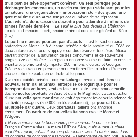
d’un plan de développement cohérent
.
Un seul portique pour
décharger les conteneurs
,
un accès routier peu séduisant pour les
armateurs
,
une organisation « impressionniste » des quais
,
une
gare maritime d’un autre temps
ont eu raison de sa réputation.
L’activité n’a donc cessé de décroître pour atteindre 3 millions de
tonnes l’année dernière
.
« Le seuil le plus bas depuis la Libération »
,
se désole François Liberti, ancien maire et conseiller général de Sète
(PC).
Le port ne manque pourtant pas d’atouts
: il est le seul en eaux
profondes de Marseille à Alicante, bénéficie de la proximité du TGV, de
deux autoroutes et peut s’appuyer sur des réserves foncières. Mieux, il
devrait profiter de la saturation de ses concurrents et de l’ouverture
progressive de l’Algérie. La région a annoncé vouloir en faire un dossier
prioritaire, promettant d’y injecter 200 millions d’euros, et Georges
Frêche y est venu en personne pour confirmer l’installation d’Agrexco,
une société d’exportation de fruits et légumes.
D’autres sociétés privées, comme
Lafarge
, investissent dans un
nouveau terminal et Sintax
,
entreprise de logistique pour le
transport des voitures
, veut en faire une plate-forme pour accueillir
des
véhicules produits
en
Asie
et dans le
Maghreb
. La construction
d’une
nouvelle gare maritime
devrait également favoriser la relance de
l’activité passagers (250 000 unités seulement), qui
pourrait être
multipliée par quatre
. Deux opérateurs italiens ont annoncé
récemment
l’ouverture de nouvelles liaisons
avec le
Maroc
et
l’Algérie
.
« Nous sommes sur la bonne voie pour réanimer le port
, estime
François Commeinhes, le maire UMP de Sète,
mais autant la chute
peut être rapide, autant il est long de renouer avec la croissance dans
un contexte de concurrence farouche. »
Dépendante de son port, la ville