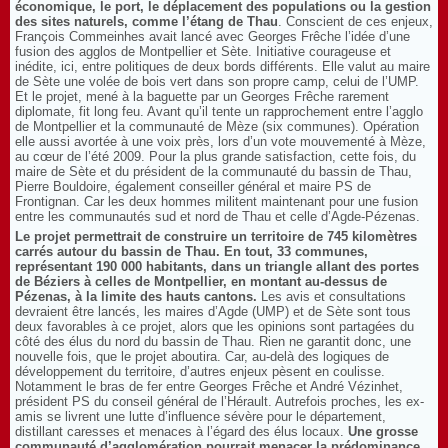
économique, le port, le déplacement des populations ou la gestion
des sites naturels, comme l’étang de Thau
. Conscient de ces enjeux,
François Commeinhes avait lancé avec Georges Frêche l’idée d’une
fusion des agglos de Montpellier et Sète. Initiative courageuse et
inédite, ici, entre politiques de deux bords différents. Elle valut au maire
de Sète une volée de bois vert dans son propre camp, celui de l’UMP.
Et le projet, mené à la baguette par un Georges Frêche rarement
diplomate, fit long feu. Avant qu’il tente un rapprochement entre l’agglo
de Montpellier et la communauté de Mèze (six communes). Opération
elle aussi avortée à une voix près, lors d’un vote mouvementé à Mèze,
au cœur de l’été 2009. Pour la plus grande satisfaction, cette fois, du
maire de Sète et du président de la communauté du bassin de Thau,
Pierre Bouldoire, également conseiller général et maire PS de
Frontignan. Car les deux hommes militent maintenant pour une fusion
entre les communautés sud et nord de Thau et celle d’Agde-Pézenas.
Le projet permettrait de construire un territoire de 745 kilomètres
carrés autour du bassin de Thau. En tout, 33 communes,
représentant 190 000 habitants, dans un triangle allant des portes
de Béziers à celles de Montpellier, en montant au-dessus de
Pézenas, à la limite des hauts cantons.
Les avis et consultations
devraient être lancés, les maires d’Agde (UMP) et de Sète sont tous
deux favorables à ce projet, alors que les opinions sont partagées du
côté des élus du nord du bassin de Thau. Rien ne garantit donc, une
nouvelle fois, que le projet aboutira. Car, au-delà des logiques de
développement du territoire, d’autres enjeux pèsent en coulisse.
Notamment le bras de fer entre Georges Frêche et André Vézinhet,
président PS du conseil général de l’Hérault. Autrefois proches, les ex-
amis se livrent une lutte d’influence sévère pour le département,
distillant caresses et menaces à l’égard des élus locaux.
Une grosse
communauté d’agglomération pourrait menacer la prédominance