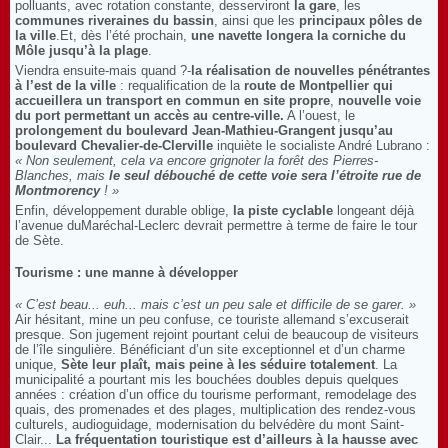
polluants, avec rotation constante, desserviront
la gare
, les
communes riveraines du bassin
, ainsi que les
principaux pôles de
la ville
.Et, dès l’été prochain,
une navette longera la corniche du
Môle jusqu’à la plage
.
Viendra ensuite-mais quand ?-
la réalisation de nouvelles pénétrantes
à l’est de la ville
: requalification de la
route de Montpellier qui
accueillera un transport en commun en site propre
,
nouvelle voie
du port permettant un accès au centre-ville.
A l’ouest, le
prolongement du boulevard Jean-Mathieu-Grangent jusqu’au
boulevard Chevalier-de-Clerville
inquiète le socialiste André Lubrano :
« Non seulement, cela va encore grignoter la forêt des Pierres-
Blanches, mais
le seul débouché de cette voie sera l’étroite rue de
Montmorency
! »
Enfin, développement durable oblige,
la piste cyclable
longeant déjà
l’avenue duMaréchal-Leclerc devrait permettre à terme de faire le tour
de Sète.
Tourisme : une manne à développer
« C’est beau... euh... mais c’est un peu sale et difficile de se garer. »
Air hésitant, mine un peu confuse, ce touriste allemand s’excuserait
presque. Son jugement rejoint pourtant celui de beaucoup de visiteurs
de l’île singulière. Bénéficiant d’un site exceptionnel et d’un charme
unique,
Sète leur plaît, mais peine à les séduire totalement
. La
municipalité a pourtant mis les bouchées doubles depuis quelques
années : création d’un office du tourisme performant, remodelage des
quais, des promenades et des plages, multiplication des rendez-vous
culturels, audioguidage, modernisation du belvédère du mont Saint-
Clair...
La fréquentation touristique est d’ailleurs à la hausse avec