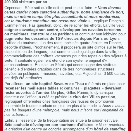
400 000 visiteurs par an
.
Cependant, Sète sait qu’elle doit et peut mieux faire.
«
Nous devons
certes garder notre caractère authentique, notre ambiance de port,
mais en même temps être plus accueillants et nous moderniser,
car le tourisme constitue une ressource vitale
»
, explique François
Commeinhes. Pas question, donc, de relâcher les efforts. La ville veut
soigner davantage son centre
,
développer les navettes terrestres
ou maritimes
,
construire des parkings
et continuer son lobbying pour
augmenter les dessertes de TGV directes depuis Paris ou Lyon
.
L’office du tourisme, l’un des rares labélisés quatre étoiles en France,
déborde d’idées. Prochainement, il proposera un site d’infos sur le Net,
disponible en dix langues, tout comme l’audioguidage dans la ville, et
commercialisera des coffrets vacances pour des repas ou des séjours à
Sète. Il souhaite également étendre son système original d’«
ambassadeurs ». En clair, un Sétois qui accompagne des visiteurs
bénéficie d’entrées gratuites dans de très nombreuses structures
privées ou publiques : musées, navettes, etc. Aujourd’hui, 3 500 cartes
ont déjà été attribuées.
Par ailleurs,
un site baptisé Saveurs de Thau
a été mis en place pour
recenser les meilleures tables
et certaines «
plagettes
»
devraient
rester ouvertes à l’année
. De plus, Gilles Panné, le dynamique
directeur de l’office, a créé et préside
le club des Villes passion
,
regroupant différentes cités françaises désireuses de promouvoir
ensemble le tourisme urbain de plus en plus à la mode.
« Nous n’avons
pas les budgets d’une métropole, mais nous misons sur l’originalité de
nos actions. »
Enfin, si l’essentiel de la fréquentation se situe à la saison estivale,
Sète souhaite développer son tourisme d’affaires
.
« Nous projetons
la création d’un centre de congrès accompagné d’un
hôtel de standing