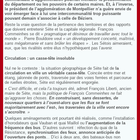
du département ou les pouvoirs de certains maires. Et, à l’inverse,
le président de l’agglomération de Montpellier n’a guère envie de
voir émerger face à lui une intercommunalité trop puissante
pouvant demain s’associer à celle de Béziers
.
Reste la vraie question de la pertinence des territoires et des rapports
que doivent entretenir Sète et la capitale régionale. François
Commeinhes se dit
« pragmatique et désireux de travailler avec tout le
monde »
. Pierre Bouldoire veut
« un développement concerté, maîtrisé,
sans mégalomanie et sans brûler les étapes »
. Les Sétois aimeraient,
eux, que les rivalités entre élus n’hypothèquent pas l’avenir.
Circulation : un casse-tête insoluble
Nul ne le conteste : la situation géographique de Sète fait de
la
circulation en ville un véritable casse-tête
. Coincée entre mer et
étang, jalonnée de ponts, traversée par des voies ferrées et parcourue
de ruelles étroites, Sète est régulièrement engorgée.
« C’est difficile, et cela l’a toujours été,
admet François Liberti, ancien
maire de Sète,
mais la politique de François Commeinhes ne fait
qu’aggraver les choses.
En construisant, sans dessertes, de
nouveaux quartiers à l’ouest-alors que les flux se font
majoritairement avec l’est-, les traversées de la ville vont encore
s’accroître
. »
Quelques aménagements ont pourtant été réalisés, comme l’installation
d’horodateurs quai Vauban et quai Maillol ou
l’augmentation de la
fréquence des bus
. D’autres suivront : réfection du quai de la
Résistance,
synchronisation des feux
,
annonce anticipée de
l’ouverture des ponts
... D’ici à deux ans, des bateaux-bus non