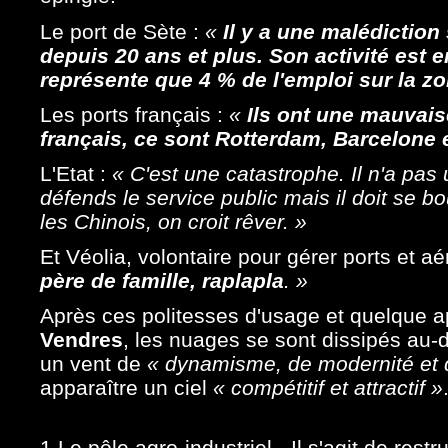
Le port de Sète :
«
Il y a une malédiction s
depuis 20 ans et plus. Son activité est e
représente que 4 % de l'emploi sur la z
Les ports français :
«
Ils ont une mauvais
français, ce sont Rotterdam, Barcelone
L'Etat :
« C'est une catastrophe. Il n'a pas u
défends le service public mais il doit se
les Chinois, on croit rêver. »
Et Véolia, volontaire pour gérer ports et aé
père de famille, raplapla
. »
Après ces politesses d'usage et quelque a
Vendres
, les nuages se sont dissipés au-de
un vent de
« dynamisme, de modernité et
apparaître un ciel
« compétitif et attractif »
1
Le pôle agro-industriel
.- Il s'agit de rest