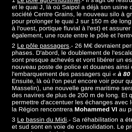
et le quai J, là où Saipol a déjà son usine d
société Centre Grains, le nouveau silo à g
pour prolonger le quai J sur 150 m de long
à l'ouest, portique fluvial à l'est) et assure
également, une route entre le pôle et l'ent
2
Le pôle passagers
.- 26 M€ devraient per
phases. D'abord, le doublement de l'escale
sont presque achevés et vont libérer un es
nouveau poste de police et douanes ainsi q
l'embarquement des passagers qui
«
à 80
Ensuite, là où l'on peut encore voir pour q
Masselin), une nouvelle gare maritime sera
des navires de plus de 200 m de long. Et qu
permettre d'accentuer les échanges avec le
la Région rencontrera
Mohammed VI
au p
3
Le bassin du Midi
.- Sa réhabilitation a 
et sud sont en voie de consolidation. Le pr