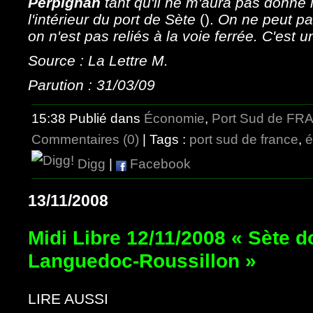
Perpignan
tant qu'il ne m'aura pas donné 
l'intérieur du port de Sète
().
On ne peut pas
on n'est pas reliés à la voie ferrée. C'est 
Source : La Lettre M.
Parution : 31/03/09
15:38 Publié dans
Économie
,
Port Sud de F
Commentaires (0)
| Tags :
port sud de france
,
é
Digg
|
Facebook
13/11/2008
Midi Libre 12/11/2008 « Sète do
Languedoc-Roussillon »
LIRE AUSSI