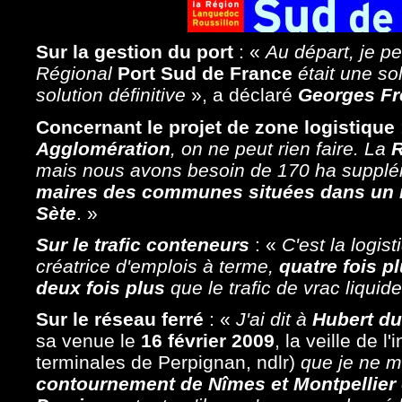
Sur la gestion du port
: «
Au départ, je p
Régional
Port Sud de France
était une sol
solution définitive
», a déclaré
Georges Fr
Concernant le projet de zone logistique
Agglomération
, on ne peut rien faire. La
R
mais nous avons besoin de 170 ha supplém
maires des communes situées dans un r
Sète
. »
Sur le trafic conteneurs
: «
C'est la logis
créatrice d'emplois à terme,
quatre fois p
deux fois plus
que le trafic de vrac liquid
Sur le réseau ferré
: «
J'ai dit à
Hubert du
sa venue le
16 février 2009
, la veille de l
terminales de Perpignan, ndlr)
que je ne m
contournement de Nîmes et Montpellier