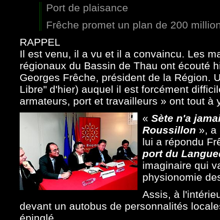
Port de plaisance
Frêche promet un plan de 200 million
RAPPEL
Il est venu, il a vu et il a convaincu. Les 
régionaux du Bassin de Thau ont écouté hie
Georges Frêche, président de la Région. Un
Libre" d'hier) auquel il est forcément diffic
armateurs, port et travailleurs » ont tout à
«
Sète n'a jama
Roussillon
», a 
lui a répondu Fr
port du Langue
imaginaire qui 
physionomie des 
Assis, à l'intéri
devant un autobus de personnalités local
épinglé.