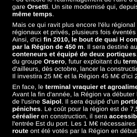
gare
Orsetti
. Un site modernisé qui, depuis
même temps
.
Mais ce qui ravit plus encore l'élu régional
régionaux et privés, plusieurs fois éventés
Ainsi, d'ici
fin 2010, le bout de quai H co
par la Région de 450 m
. Il sera destiné 
conteneurs et équipé de deux portiques
du groupe
Orsero
, futur exploitant du
termi
d'ailleurs, dès octobre, lancer la construct
Il investira 25 M€ et la Région 45 M€ d'ici 
En face, le
terminal vraquier et agroalim
Avant la fin d'année, la Région va débuter
de l'usine
Saipol
. Il sera équipé d'un
port
péniches
. Le coût pour la région est de 7
céréalier
en construction, il sera
accessibl
l'entrée Est du port. Les 1 M€ nécessaires
route
ont été votés par la Région en début 