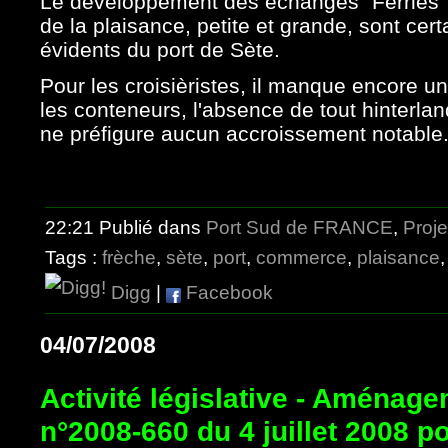
Le développement des échanges "Ferries"
de la plaisance, petite et grande, sont ce
évidents du port de Sète.
Pour les croisièristes, il manque encore u
les conteneurs, l'absence de tout hinterla
ne préfigure aucun accroissement notable
22:21 Publié dans
Port Sud de FRANCE
,
Proje
Tags :
frèche
,
sète
,
port
,
commerce
,
plaisance
Digg
|
Facebook
04/07/2008
Activité législative - Aménagem
n°2008-660 du 4 juillet 2008 p